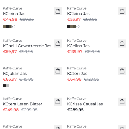
Kaffe Curve
Kaffe Curve
KCleina Jas
KCleina Jas
€44,98
€89,95
€53,97
€89,95
+
2
+
2
-40%
-30%
Kaffe Curve
Kaffe Curve
KCnelli Gewatteerde Jas
KCelina Jas
€59,97
€99,95
€139,97
€199,95
-30%
-50%
Kaffe Curve
Kaffe Curve
KCjulian Jas
KCtori Jas
€83,97
€119,95
€64,98
€129,95
-50%
Kaffe Curve
Kaffe Curve
Nieuw
KCtera Leren Blazer
KCrissa Causal jas
€149,98
€299,95
€289,95
Kaffe Curve
Kaffe Curve
Nieuw
Nieuw