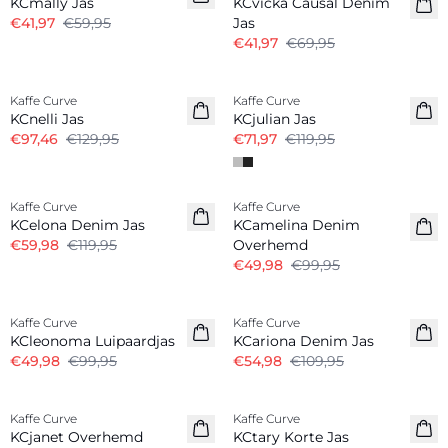
KCmally Jas
KCvicka Causal Denim
€41,97
€59,95
Jas
€41,97
€69,95
-25%
-40%
Kaffe Curve
Kaffe Curve
KCnelli Jas
KCjulian Jas
€97,46
€129,95
€71,97
€119,95
-50%
-50%
Kaffe Curve
Kaffe Curve
KCelona Denim Jas
KCamelina Denim
€59,98
€119,95
Overhemd
€49,98
€99,95
-50%
-50%
Kaffe Curve
Kaffe Curve
KCleonoma Luipaardjas
KCariona Denim Jas
€49,98
€99,95
€54,98
€109,95
-30%
-50%
Kaffe Curve
Kaffe Curve
KCjanet Overhemd
KCtary Korte Jas