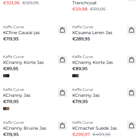
€103,96
€129,95
Trenchcoat
€59,98
€119,95
Kaffe Curve
Kaffe Curve
Nieuw
Nieuw
KCfine Causal jas
KCsuena Leren Jas
€119,95
€289,95
Kaffe Curve
Kaffe Curve
Nieuw
Nieuw
KCnanny Korte Jas
KCnanny Korte Jas
€89,95
€89,95
Kaffe Curve
Kaffe Curve
Nieuw
Nieuw
KCnanny Jas
KCnanny Jas
€119,95
€119,95
-40%
Kaffe Curve
Kaffe Curve
Nieuw
KCnanny Bruine Jas
KCmachel Suède Jas
€119,95
€299,97
€499,95