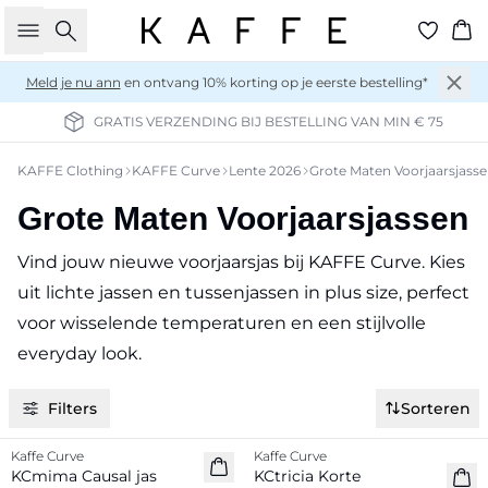
Zoeken
Wi
Meld je nu ann
en ontvang 10% korting op je eerste bestelling*
GRATIS VERZENDING BIJ BESTELLING VAN MIN € 75
KAFFE Clothing
KAFFE Curve
Lente 2026
Grote Maten Voorjaarsjass
Grote Maten Voorjaarsjassen
Vind jouw nieuwe voorjaarsjas bij KAFFE Curve. Kies
uit lichte jassen en tussenjassen in plus size, perfect
voor wisselende temperaturen en een stijlvolle
everyday look.
Filters
Sorteren
-20%
-50%
Kaffe Curve
Kaffe Curve
KCmima Causal jas
KCtricia Korte