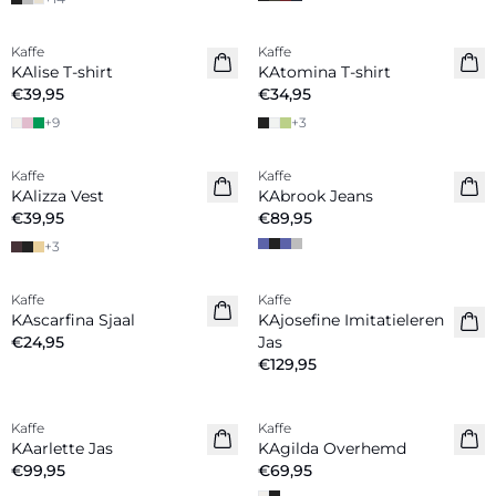
Kaffe
Kaffe
Nieuw
KAlise T-shirt
KAtomina T-shirt
€39,95
€34,95
+
9
+
3
Kaffe
Kaffe
Nieuw
KAlizza Vest
KAbrook Jeans
€39,95
€89,95
+
3
Kaffe
Kaffe
Nieuw
Nieuw
KAscarfina Sjaal
KAjosefine Imitatieleren
€24,95
Jas
€129,95
Kaffe
Kaffe
Nieuw
Nieuw
KAarlette Jas
KAgilda Overhemd
€99,95
€69,95