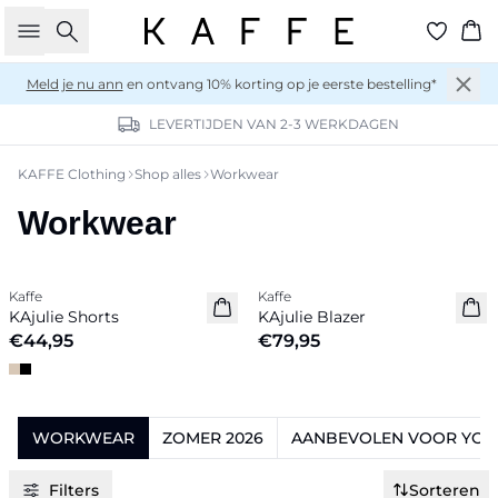
Zoeken
Wi
Meld je nu ann
en ontvang 10% korting op je eerste bestelling*
AGEN
30 DAGEN RETOURRECHT
KAFFE Clothing
Shop alles
Workwear
Workwear
Previous slide
Next 
Kaffe
Kaffe
Nieuw
Nieuw
KAjulie Shorts
KAjulie Blazer
€44,95
€79,95
WORKWEAR
ZOMER 2026
AANBEVOLEN VOOR YOU
Filters
Sorteren