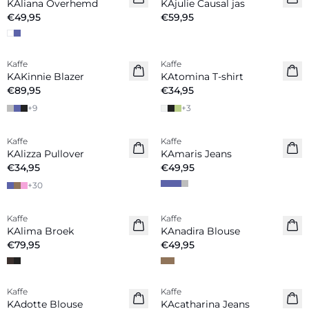
KAliana Overhemd
KAjulie Causal jas
€49,95
€59,95
Kaffe
Kaffe
Nieuw
Nieuw
KAKinnie Blazer
KAtomina T-shirt
€89,95
€34,95
+
9
+
3
Kaffe
Kaffe
Nieuw
KAlizza Pullover
KAmaris Jeans
€34,95
€49,95
+
30
Kaffe
Kaffe
Nieuw
Nieuw
KAlima Broek
KAnadira Blouse
€79,95
€49,95
Kaffe
Kaffe
Nieuw
Nieuw
KAdotte Blouse
KAcatharina Jeans