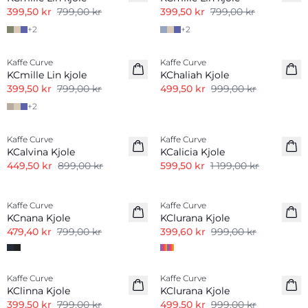
399,50 kr
799,00 kr
399,50 kr
799,00 kr
+
2
+
2
-50%
-50%
Kaffe Curve
Kaffe Curve
Linmiks
KCmille Lin kjole
KChaliah Kjole
399,50 kr
799,00 kr
499,50 kr
999,00 kr
+
2
-50%
-50%
Kaffe Curve
Kaffe Curve
KCalvina Kjole
KCalicia Kjole
449,50 kr
899,00 kr
599,50 kr
1 199,00 kr
-40%
-60%
Kaffe Curve
Kaffe Curve
KCnana Kjole
KClurana Kjole
479,40 kr
799,00 kr
399,60 kr
999,00 kr
-50%
-50%
Kaffe Curve
Kaffe Curve
KClinna Kjole
KClurana Kjole
399,50 kr
799,00 kr
499,50 kr
999,00 kr