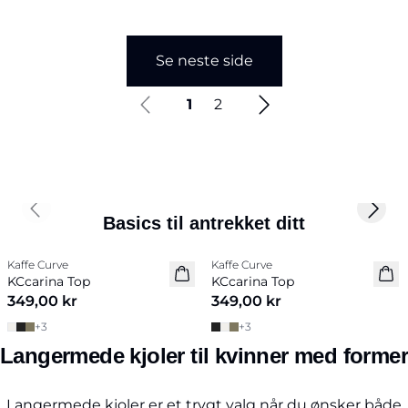
Se neste side
1
2
Previous slide
Next 
Basics til antrekket ditt
Kaffe Curve
Kaffe Curve
Nyhet
Nyhet
KCcarina Top
KCcarina Top
349,00 kr
349,00 kr
+
3
+
3
Langermede kjoler til kvinner med former
Langermede kjoler er et trygt valg når du ønsker både