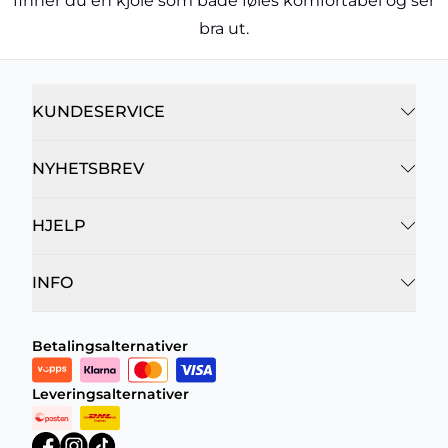
finner du en kjole som både føles komfortabel og ser
bra ut.
KUNDESERVICE
NYHETSBREV
HJELP
INFO
Betalingsalternativer
Leveringsalternativer