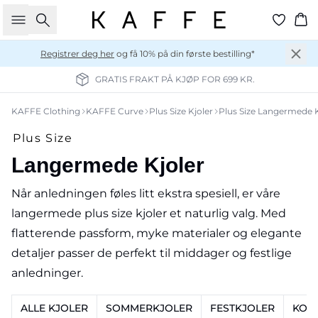
Søk
Ha
Registrer deg her
og få 10% på din første bestilling*
GRATIS FRAKT PÅ KJØP FOR 699 KR.
KAFFE Clothing
KAFFE Curve
Plus Size Kjoler
Plus Size Langermede K
Plus Size
Langermede Kjoler
Når anledningen føles litt ekstra spesiell, er våre
langermede plus size kjoler et naturlig valg. Med
flatterende passform, myke materialer og elegante
detaljer passer de perfekt til middager og festlige
anledninger.
ALLE KJOLER
SOMMERKJOLER
FESTKJOLER
KORT