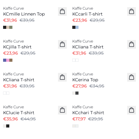
Kaffe Curve
Kaffe Curve
Linnenmix
KCmille Linnen Top
KCcarli T-shirt
€31,96
€39,95
€23,96
€29,95
-20%
-20%
Kaffe Curve
Kaffe Curve
KCjilla T-shirt
KCliana T-shirt
€23,96
€29,95
€31,96
€39,95
-20%
-20%
Kaffe Curve
Kaffe Curve
KCliana T-shirt
KCerina Top
€31,96
€39,95
€27,96
€34,95
-20%
-40%
Kaffe Curve
Kaffe Curve
KClucie T-shirt
KCchari T-shirt
€35,96
€44,95
€17,97
€29,95