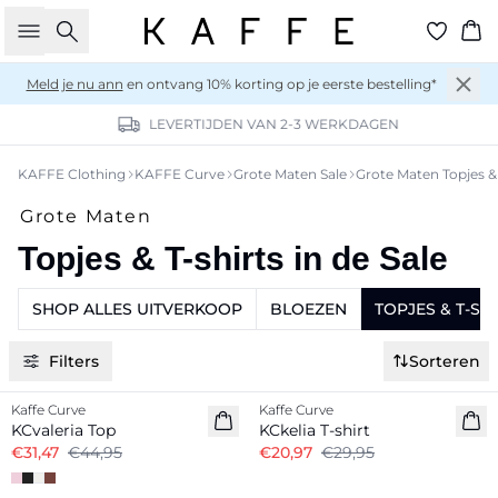
Zoeken
Wi
Meld je nu ann
en ontvang 10% korting op je eerste bestelling*
LEVERTIJDEN VAN 2-3 WERKDAGEN
KAFFE Clothing
KAFFE Curve
Grote Maten Sale
Grote Maten Topjes & 
Grote Maten
Topjes & T-shirts in de Sale
SHOP ALLES UITVERKOOP
BLOEZEN
TOPJES & T-SH
Filters
Sorteren
-30%
-30%
Kaffe Curve
Kaffe Curve
KCvaleria Top
KCkelia T-shirt
€31,47
€44,95
€20,97
€29,95
-20%
-20%