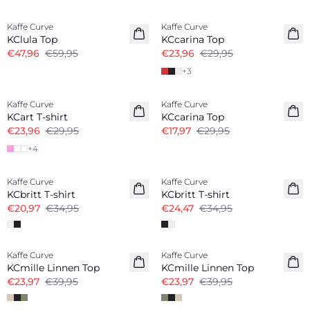
-20%
-20%
Kaffe Curve
Kaffe Curve
KClula Top
KCcarina Top
€47,96
€59,95
€23,96
€29,95
+
3
-20%
-40%
Kaffe Curve
Kaffe Curve
KCart T-shirt
KCcarina Top
€23,96
€29,95
€17,97
€29,95
+
4
-40%
-30%
Kaffe Curve
Kaffe Curve
KCbritt T-shirt
KCbritt T-shirt
€20,97
€34,95
€24,47
€34,95
-40%
-40%
Kaffe Curve
Kaffe Curve
Linnenmix
Linnenmix
KCmille Linnen Top
KCmille Linnen Top
€23,97
€39,95
€23,97
€39,95
-20%
-20%