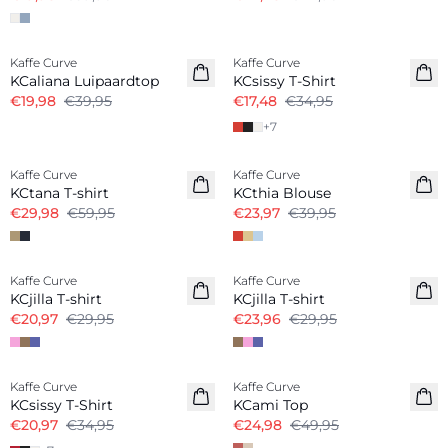
-50%
-50%
Kaffe Curve
Kaffe Curve
KCaliana Luipaardtop
KCsissy T-Shirt
€19,98
€39,95
€17,48
€34,95
+
7
-50%
-40%
Kaffe Curve
Kaffe Curve
KCtana T-shirt
KCthia Blouse
€29,98
€59,95
€23,97
€39,95
-30%
-20%
Kaffe Curve
Kaffe Curve
KCjilla T-shirt
KCjilla T-shirt
€20,97
€29,95
€23,96
€29,95
-40%
-50%
Kaffe Curve
Kaffe Curve
KCsissy T-Shirt
KCami Top
€20,97
€34,95
€24,98
€49,95