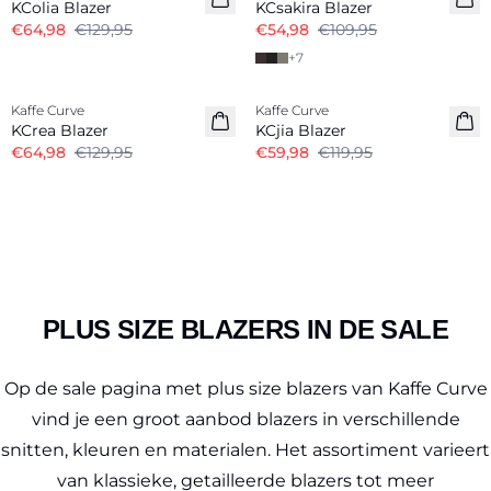
KColia Blazer
KCsakira Blazer
€64,98
€129,95
€54,98
€109,95
+
7
-50%
-50%
Kaffe Curve
Kaffe Curve
KCrea Blazer
KCjia Blazer
€64,98
€129,95
€59,98
€119,95
PLUS SIZE BLAZERS IN DE SALE
Op de sale pagina met plus size blazers van Kaffe Curve
vind je een groot aanbod blazers in verschillende
snitten, kleuren en materialen. Het assortiment varieert
van klassieke, getailleerde blazers tot meer