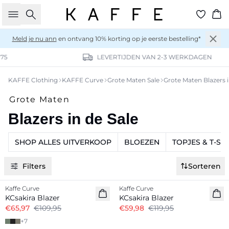
Zoeken
Wi
Meld je nu ann
en ontvang 10% korting op je eerste bestelling*
LEVERTIJDEN VAN 2-3 WERKDAGEN
KAFFE Clothing
KAFFE Curve
Grote Maten Sale
Grote Maten Blazers i
Grote Maten
Blazers in de Sale
SHOP ALLES UITVERKOOP
BLOEZEN
TOPJES & T-SH
Filters
Sorteren
-40%
-50%
Kaffe Curve
Kaffe Curve
KCsakira Blazer
KCsakira Blazer
€65,97
€109,95
€59,98
€119,95
+
7
-50%
-50%