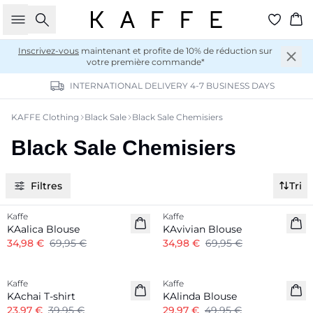
Rechercher
Pan
Inscrivez-vous
maintenant et profite de 10% de réduction sur
votre première commande*
INTERNATIONAL DELIVERY 4-7 BUSINESS DAYS
KAFFE Clothing
Black Sale
Black Sale Chemisiers
Black Sale Chemisiers
Filtres
Tri
-50%
-50%
Kaffe
Kaffe
KAalica Blouse
KAvivian Blouse
34,98 €
69,95 €
34,98 €
69,95 €
-40%
-40%
Kaffe
Kaffe
KAchai T-shirt
KAlinda Blouse
23,97 €
39,95 €
29,97 €
49,95 €