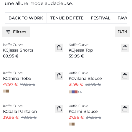
une allure mode audacieuse.
BACK TO WORK
TENUE DE FÊTE
FESTIVAL
FAVOR
Filtres
Tri
Kaffe Curve
Kaffe Curve
Nouveautés
Nouveautés
KCjessa Shorts
KCjessa Top
69,95 €
59,95 €
-40%
-20%
Kaffe Curve
Kaffe Curve
KCthina Robe
KCvilana Blouse
47,97 €
79,95 €
31,96 €
39,95 €
+
4
-20%
-20%
Kaffe Curve
Kaffe Curve
KCdala Pantalon
KCami Blouse
39,96 €
49,95 €
27,96 €
34,95 €
-50%