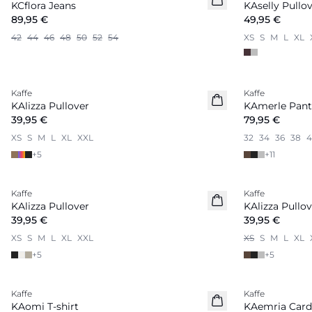
KCflora Jeans
KAselly Pullo
89,95 €
49,95 €
42
44
46
48
50
52
54
XS
S
M
L
XL
Kaffe
Kaffe
Nouveautés
Nouveautés
KAlizza Pullover
KAmerle Pant
39,95 €
79,95 €
XS
S
M
L
XL
XXL
32
34
36
38
4
+
5
+
11
Kaffe
Kaffe
Nouveautés
Nouveautés
KAlizza Pullover
KAlizza Pullov
39,95 €
39,95 €
XS
S
M
L
XL
XXL
XS
S
M
L
XL
+
5
+
5
Kaffe
Kaffe
Nouveautés
Nouveautés
KAomi T-shirt
KAemria Card