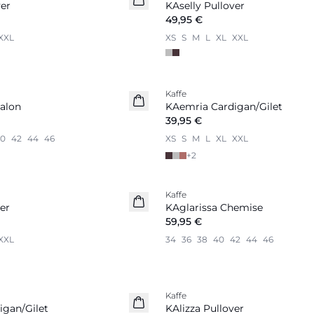
ver
KAselly Pullover
49,95 €
XXL
XS
S
M
L
XL
XXL
Kaffe
Nouveautés
alon
KAemria Cardigan/Gilet
39,95 €
0
42
44
46
XS
S
M
L
XL
XXL
+
2
Kaffe
Nouveautés
er
KAglarissa Chemise
59,95 €
XXL
34
36
38
40
42
44
46
Kaffe
Nouveautés
igan/Gilet
KAlizza Pullover