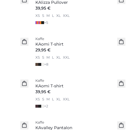
KAlizza Pullover
39,95 €
XS
S
M
L
XL
XXL
+
5
Kaffe
Nouveautés
KAomi T-shirt
29,95 €
XS
S
M
L
XL
XXL
+
8
Kaffe
Nouveautés
KAomi T-shirt
39,95 €
XS
S
M
L
XL
XXL
+
2
Kaffe
Nouveautés
KAvalley Pantalon