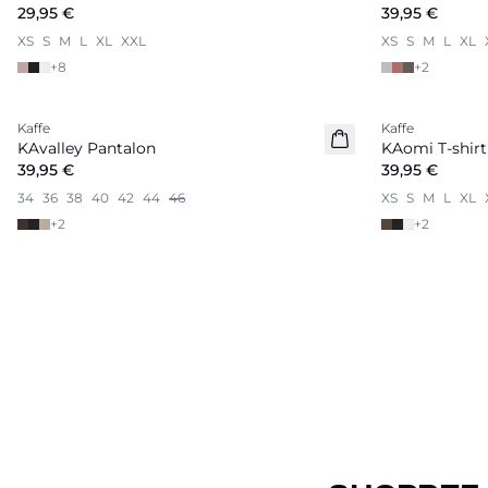
29,95 €
39,95 €
XS
S
M
L
XL
XXL
XS
S
M
L
XL
+
8
+
2
Kaffe
Kaffe
Nouveautés
Nouveautés
KAvalley Pantalon
KAomi T-shirt
39,95 €
39,95 €
34
36
38
40
42
44
46
XS
S
M
L
XL
+
2
+
2