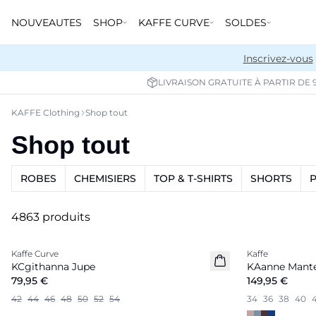
NOUVEAUTES
SHOP
KAFFE CURVE
SOLDES
Inscrivez-vous
LIVRAISON GRATUITE À PARTIR DE 
KAFFE Clothing
Shop tout
Shop tout
ROBES
CHEMISIERS
TOP & T-SHIRTS
SHORTS
4863 produits
Kaffe Curve
Kaffe
Coming Soon
Nouveautés
KCgithanna Jupe
KAanne Mant
79,95 €
149,95 €
42
44
46
48
50
52
54
34
36
38
40