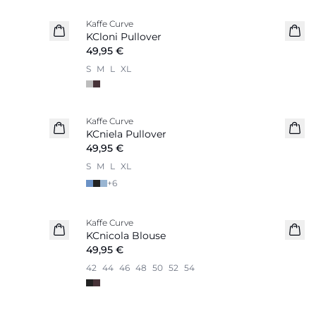
Kaffe Curve
Nouveautés
KCloni Pullover
49,95 €
S
M
L
XL
Kaffe Curve
Nouveautés
KCniela Pullover
49,95 €
S
M
L
XL
+
6
Kaffe Curve
Nouveautés
KCnicola Blouse
49,95 €
42
44
46
48
50
52
54