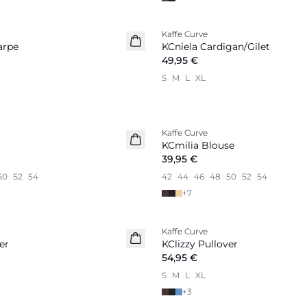
Kaffe Curve
Nouveautés
arpe
KCniela Cardigan/Gilet
49,95 €
S
M
L
XL
Kaffe Curve
Nouveautés
KCmilia Blouse
39,95 €
50
52
54
42
44
46
48
50
52
54
+
7
Kaffe Curve
Nouveautés
er
KClizzy Pullover
54,95 €
S
M
L
XL
+
3