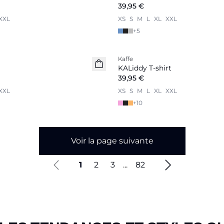
39,95 €
XXL
XS
S
M
L
XL
XXL
+
5
Kaffe
Nouveautés
KALiddy T-shirt
39,95 €
XXL
XS
S
M
L
XL
XXL
+
10
Voir la page suivante
1
2
3
...
82