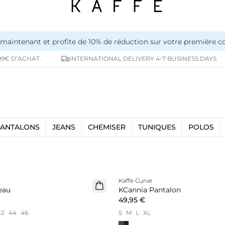
maintenant et profite de 10% de réduction sur votre première
99€ D’ACHAT.
INTERNATIONAL DELIVERY 4-7 BUSINESS DAYS
PANTALONS
JEANS
CHEMISER
TUNIQUES
POLOS
Kaffe Curve
Nouveautés
eau
KCannia Pantalon
49,95 €
42
44
46
S
M
L
XL