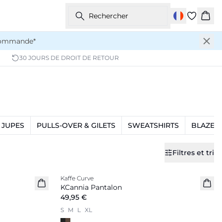
Rechercher
Pani
 commande*
30 JOURS DE DROIT DE RETOUR
JUPES
PULLS-OVER & GILETS
SWEATSHIRTS
BLAZER
Filtres et tri
Kaffe Curve
Nouveautés
KCannia Pantalon
49,95 €
S
M
L
XL