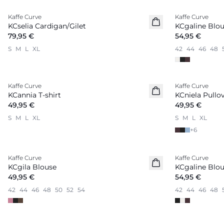
Kaffe Curve
Kaffe Curve
Nouveautés
Nouveautés
KCselia Cardigan/Gilet
KCgaline Blo
79,95 €
54,95 €
S
M
L
XL
42
44
46
48
Kaffe Curve
Kaffe Curve
Nouveautés
Nouveautés
KCannia T-shirt
KCniela Pullo
49,95 €
49,95 €
S
M
L
XL
S
M
L
XL
+
6
Kaffe Curve
Kaffe Curve
Nouveautés
Nouveautés
KCgila Blouse
KCgaline Blo
49,95 €
54,95 €
42
44
46
48
50
52
54
42
44
46
48