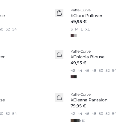
Kaffe Curve
Nouveautés
use
KCloni Pullover
49,95 €
50
52
54
S
M
L
XL
Kaffe Curve
Nouveautés
ver
KCnicola Blouse
49,95 €
42
44
46
48
50
52
54
Kaffe Curve
Nouveautés
use
KCleana Pantalon
79,95 €
50
52
54
42
44
46
48
50
52
54
+
10