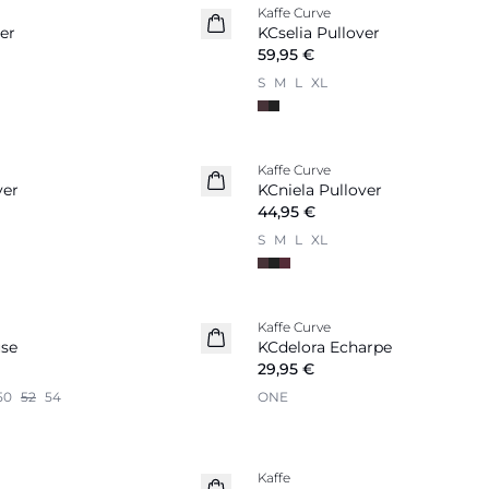
Kaffe Curve
Nouveautés
er
KCselia Pullover
59,95 €
S
M
L
XL
Kaffe Curve
Nouveautés
ver
KCniela Pullover
44,95 €
S
M
L
XL
Kaffe Curve
Nouveautés
use
KCdelora Echarpe
29,95 €
50
52
54
ONE
Kaffe
Nouveautés