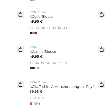
Kaffe Curve
Nouveautés
KCgila Blouse
49,95 €
42
44
46
48
50
52
54
Kaffe
Nouveautés
KAsollie Blouse
49,95 €
34
36
38
40
42
44
46
Kaffe Curve
Nouveautés
KClia T-shirt À Manches Longues Rayé
39,95 €
S
M
L
XL
+
3