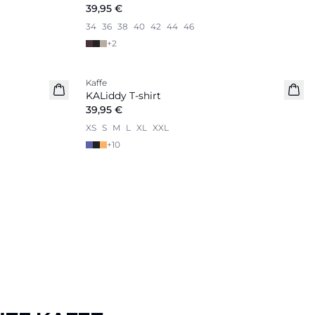
39,95 €
34
36
38
40
42
44
46
+
2
Kaffe
Nouveautés
KALiddy T-shirt
39,95 €
XS
S
M
L
XL
XXL
+
10