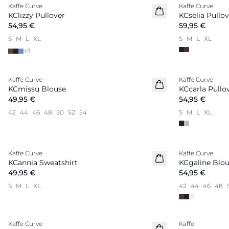
Kaffe Curve
Kaffe Curve
Nouveautés
Nouveautés
KClizzy Pullover
KCselia Pullov
54,95 €
59,95 €
S
M
L
XL
S
M
L
XL
+
3
Kaffe Curve
Kaffe Curve
Nouveautés
Nouveautés
KCmissu Blouse
KCcarla Pullo
49,95 €
54,95 €
42
44
46
48
50
52
54
S
M
L
XL
Kaffe Curve
Kaffe Curve
Nouveautés
Nouveautés
KCannia Sweatshirt
KCgaline Blo
49,95 €
54,95 €
S
M
L
XL
42
44
46
48
Kaffe Curve
Kaffe
Coming Soon
Nouveautés