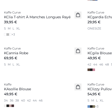
Kaffe Curve
Kaffe Curve
Nouveautés
Nouveautés
KClia T-shirt À Manches Longues Rayé
KCgardia Ech
39,95 €
29,95 €
S
M
L
XL
ONESIZE
+
3
Kaffe Curve
Kaffe Curve
Nouveautés
Nouveautés
KCannia Robe
KCgila Blouse
69,95 €
49,95 €
S
M
L
XL
42
44
46
48
Kaffe
Kaffe Curve
Nouveautés
Nouveautés
KAsollie Blouse
KClizzy Pullov
49,95 €
54,95 €
34
36
38
40
42
44
46
S
M
L
XL
+
3