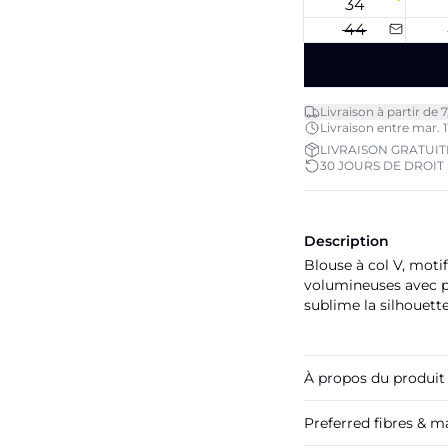
34
44
Livraison à partir de 
Livraison entre mar. 11
LIVRAISON GRATUITE
30 JOURS DE DROIT
Description
Blouse à col V, moti
volumineuses avec po
sublime la silhouette
À propos du produit
Preferred fibres & ma