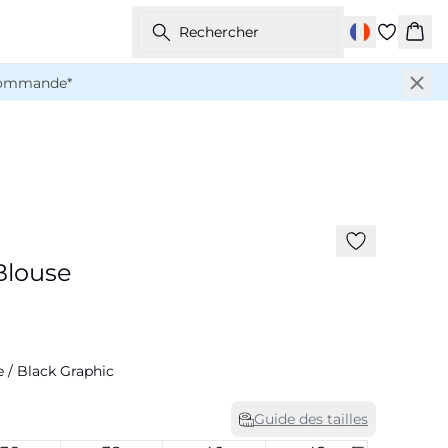
Rechercher
Pani
 commande*
-50%
louse
e / Black Graphic
Guide des tailles