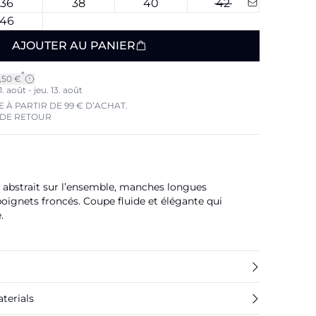
36
38
40
42
46
AJOUTER AU PANIER
*
7,50 €
. août - jeu. 13. août
 À PARTIR DE 99 € D’ACHAT.
 DE RETOUR
f abstrait sur l’ensemble, manches longues
ignets froncés. Coupe fluide et élégante qui
.
terials