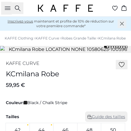
Rechercher
Pan
Inscrivez-vous
maintenant et profite de 10% de réduction sur
votre première commande*
KAFFE Clothing
KAFFE Curve
Robes Grande Taille
KCmilana Robe
KAFFE CURVE
KCmilana Robe
59,95 €
Couleur:
Black / Chalk Stripe
Tailles
Guide des tailles
42
44
46
48
50