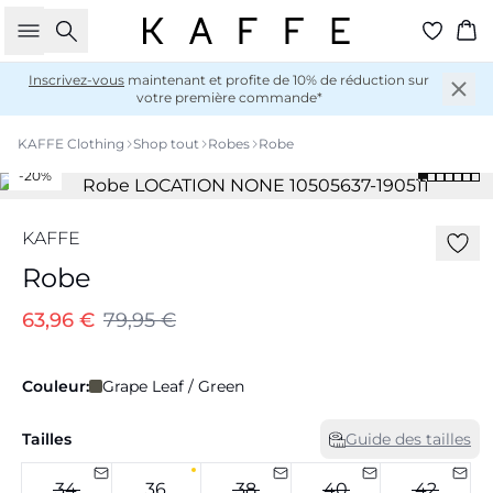
Rechercher
Pan
Inscrivez-vous
maintenant et profite de 10% de réduction sur
votre première commande*
KAFFE Clothing
Shop tout
Robes
Robe
-20%
KAFFE
Robe
63,96 €
79,95 €
Couleur:
Grape Leaf / Green
Tailles
Guide des tailles
34
36
38
40
42