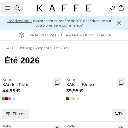
Rechercher
Pan
Inscrivez-vous
maintenant et profite de 10% de réduction sur
votre première commande*
LIVRAISON GRATUITE À PARTIR DE 99€ D’ACHAT.
KAFFE Clothing
Shop tout
Été 2026
Été 2026
Previous slide
Next 
Kaffe
Kaffe
Nouveautés
Nouveautés
KAedna Robe
KAkarli Blouse
44,95 €
39,95 €
+
2
+
2
Filtres
Tri
Kaffe
Kaffe
Nouveautés