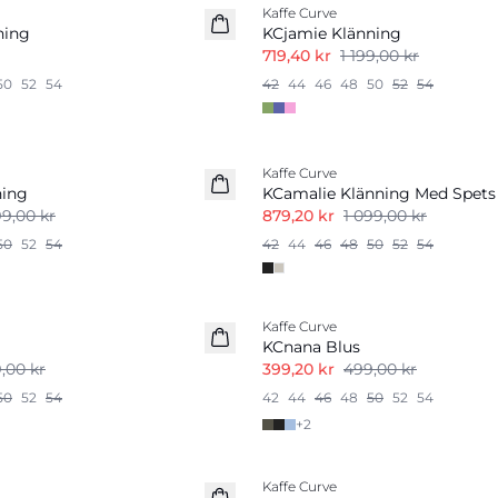
Kaffe Curve
ning
KCjamie Klänning
719,40 kr
1 199,00 kr
50
52
54
42
44
46
48
50
52
54
-20%
Kaffe Curve
ning
KCamalie Klänning Med Spets
99,00 kr
879,20 kr
1 099,00 kr
50
52
54
42
44
46
48
50
52
54
-20%
Kaffe Curve
KCnana Blus
,00 kr
399,20 kr
499,00 kr
50
52
54
42
44
46
48
50
52
54
+
2
-20%
Kaffe Curve
Linnemix