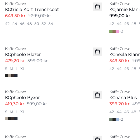
Kaffe Curve
Kaffe Curve
Nyhet
KCtricia Kort Trenchcoat
KCjamie Klän
649,50 kr
1 299,00 kr
999,00 kr
42
44
46
48
50
52
54
42
44
46
48
+
2
-20%
-50%
Kaffe Curve
Kaffe Curve
KCpheolo Blazer
KCneela Klän
479,20 kr
599,00 kr
549,50 kr
1 0
S
M
L
XL
42
44
46
48
-30%
-20%
Kaffe Curve
Kaffe Curve
KCpheolo Byxor
KCnana Blus
419,30 kr
599,00 kr
399,20 kr
499
S
M
L
XL
42
44
46
48
+
2
-30%
-20%
Kaffe Curve
Kaffe Curve