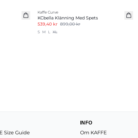
-40%
Kaffe Curve
KCbella Klänning Med Spets
539,40 kr
899,00 kr
S
M
L
XL
INFO
 Size Guide
Om KAFFE