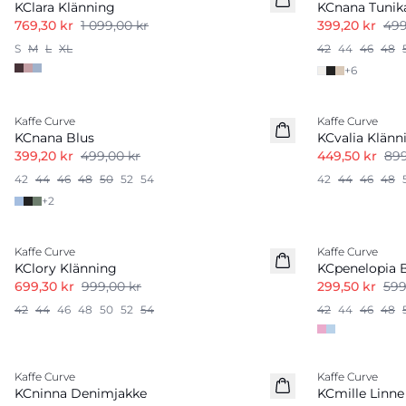
KClara Klänning
KCnana Tunik
769,30 kr
1 099,00 kr
399,20 kr
499
S
M
L
XL
42
44
46
48
+
6
-20%
-50%
Kaffe Curve
Kaffe Curve
KCnana Blus
KCvalia Klänn
399,20 kr
499,00 kr
449,50 kr
899
42
44
46
48
50
52
54
42
44
46
48
+
2
-30%
-50%
Kaffe Curve
Kaffe Curve
KClory Klänning
KCpenelopia 
699,30 kr
999,00 kr
299,50 kr
599
42
44
46
48
50
52
54
42
44
46
48
-50%
Kaffe Curve
Kaffe Curve
Nyhet
KCninna Denimjakke
KCmille Linne
Linnemix