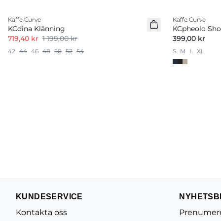
-40%
Kaffe Curve
Kaffe Curve
Nyhet
KCdina Klänning
KCpheolo Sho
719,40 kr
1 199,00 kr
399,00 kr
42
44
46
48
50
52
54
S
M
L
XL
KUNDESERVICE
NYHETSB
Kontakta oss
Prenumere