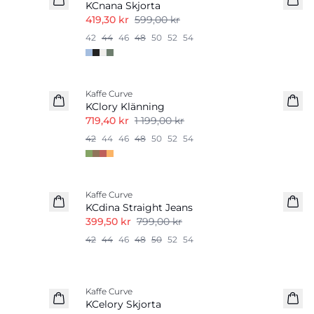
KCnana Skjorta
419,30 kr
599,00 kr
42
44
46
48
50
52
54
-40%
Kaffe Curve
KClory Klänning
719,40 kr
1 199,00 kr
42
44
46
48
50
52
54
-50%
Kaffe Curve
KCdina Straight Jeans
399,50 kr
799,00 kr
42
44
46
48
50
52
54
-40%
Kaffe Curve
KCelory Skjorta