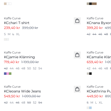
-40%
-20%
Kaffe Curve
Kaffe Curve
KCchari T-shirt
KCnana Byxor
239,40 kr
399,00 kr
399,20 kr
499
S
M
L
XL
42
44
46
48
-40%
-40%
Kaffe Curve
Kaffe Curve
KCjamie Klänning
KCamalie Klä
719,40 kr
1 199,00 kr
659,40 kr
1 0
42
44
46
48
50
52
54
42
44
46
48
-50%
-50%
Kaffe Curve
Kaffe Curve
KCleoana Wide Jeans
KCkathrina Pu
549,50 kr
1 099,00 kr
449,50 kr
899
42
44
46
48
50
52
54
S
M
L
XL