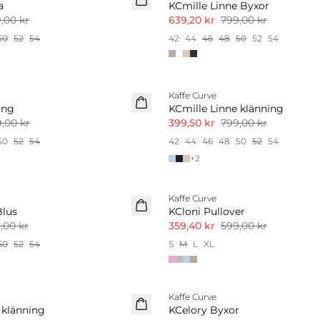
a
KCmille Linne Byxor
,00 kr
639,20 kr
799,00 kr
50
52
54
42
44
46
48
50
52
54
-50%
Kaffe Curve
Linnemix
ing
KCmille Linne klänning
,00 kr
399,50 kr
799,00 kr
50
52
54
42
44
46
48
50
52
54
+
2
-40%
Kaffe Curve
Blus
KCloni Pullover
,00 kr
359,40 kr
599,00 kr
50
52
54
S
M
L
XL
-40%
Kaffe Curve
 klänning
KCelory Byxor