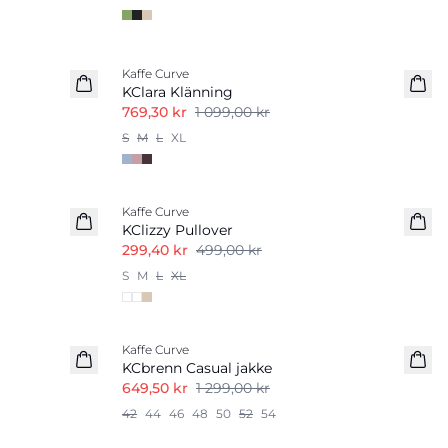
-30%
Kaffe Curve
KClara Klänning
769,30 kr
1 099,00 kr
S
M
L
XL
-40%
Kaffe Curve
KClizzy Pullover
299,40 kr
499,00 kr
S
M
L
XL
-50%
Kaffe Curve
KCbrenn Casual jakke
649,50 kr
1 299,00 kr
42
44
46
48
50
52
54