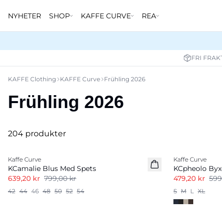
NYHETER
SHOP
KAFFE CURVE
REA
FRI FRAK
KAFFE Clothing
KAFFE Curve
Frühling 2026
Frühling 2026
204 produkter
-20%
-20%
Kaffe Curve
Kaffe Curve
KCamalie Blus Med Spets
KCpheolo Byx
639,20 kr
799,00 kr
479,20 kr
599
42
44
46
48
50
52
54
S
M
L
XL
-50%