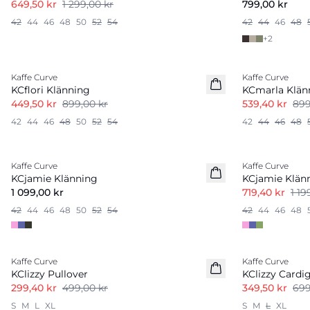
649,50 kr
1 299,00 kr
799,00 kr
42
44
46
48
50
52
54
42
44
46
48
+
2
-50%
-40%
Kaffe Curve
Kaffe Curve
KCflori Klänning
KCmarla Klän
449,50 kr
899,00 kr
539,40 kr
899
42
44
46
48
50
52
54
42
44
46
48
-40%
Kaffe Curve
Kaffe Curve
KCjamie Klänning
KCjamie Klän
1 099,00 kr
719,40 kr
1 19
42
44
46
48
50
52
54
42
44
46
48
-40%
-50%
Kaffe Curve
Kaffe Curve
KClizzy Pullover
KClizzy Cardi
299,40 kr
499,00 kr
349,50 kr
699
S
M
L
XL
S
M
L
XL