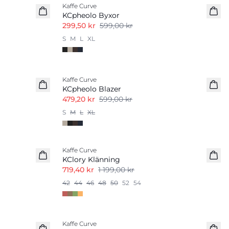
Kaffe Curve
KCpheolo Byxor
299,50 kr
599,00 kr
S
M
L
XL
-20%
Kaffe Curve
KCpheolo Blazer
479,20 kr
599,00 kr
S
M
L
XL
-40%
Kaffe Curve
KClory Klänning
719,40 kr
1 199,00 kr
42
44
46
48
50
52
54
-30%
Kaffe Curve