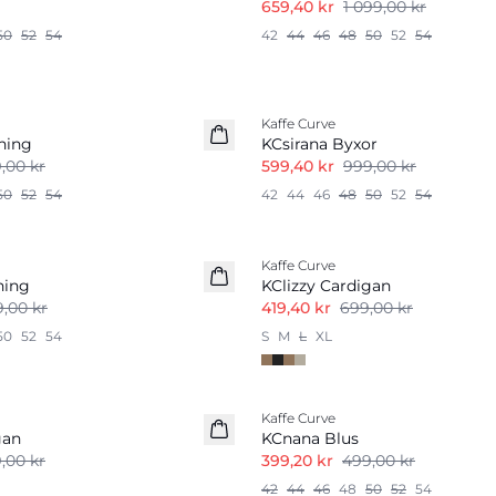
659,40 kr
1 099,00 kr
50
52
54
42
44
46
48
50
52
54
-40%
Kaffe Curve
ning
KCsirana Byxor
,00 kr
599,40 kr
999,00 kr
50
52
54
42
44
46
48
50
52
54
-40%
Kaffe Curve
ning
KClizzy Cardigan
9,00 kr
419,40 kr
699,00 kr
50
52
54
S
M
L
XL
-20%
Kaffe Curve
gan
KCnana Blus
,00 kr
399,20 kr
499,00 kr
42
44
46
48
50
52
54