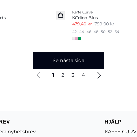
-40%
Kaffe Curve
rts
KCdina Blus
479,40 kr
799,00 kr
42
44
46
48
50
52
54
Se nästa sida
1
2
3
4
REV
HJÄLP
ra nyhetsbrev
KAFFE CURVE