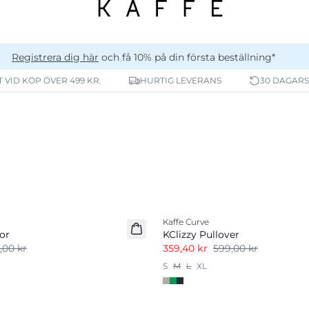
Registrera dig här
och få 10% på din första beställning*
T VID KÖP ÖVER 499 KR.
HURTIG LEVERANS
30 DAGARS
-40%
Kaffe Curve
or
KClizzy Pullover
,00 kr
359,40 kr
599,00 kr
S
M
L
XL
-40%