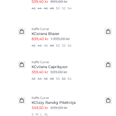
539,40 kr
899,00 kr
42
44
46
48
50
52
54
-40%
Kaffe Curve
KCsirana Blazer
839,40 kr
1 399,00 kr
42
44
46
48
50
52
54
-40%
Kaffe Curve
KCvilana Capribyxor
359,40 kr
599,00 kr
42
44
46
48
50
52
54
-50%
Kaffe Curve
KClizzy Randig Pikétröja
349,50 kr
699,00 kr
S
M
L
XL