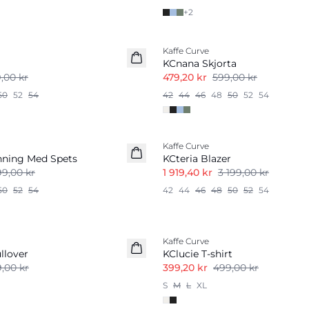
+
2
-20%
Kaffe Curve
KCnana Skjorta
,00 kr
479,20 kr
599,00 kr
50
52
54
42
44
46
48
50
52
54
-40%
Kaffe Curve
nning Med Spets
KCteria Blazer
99,00 kr
1 919,40 kr
3 199,00 kr
50
52
54
42
44
46
48
50
52
54
-20%
Kaffe Curve
llover
KClucie T-shirt
,00 kr
399,20 kr
499,00 kr
S
M
L
XL