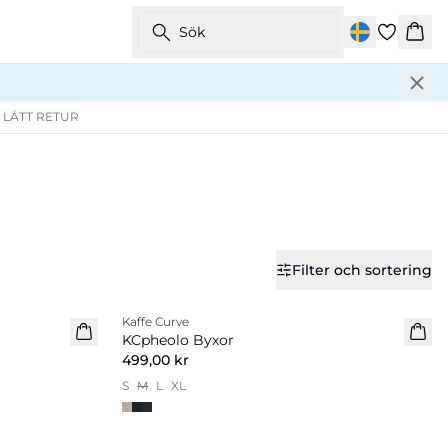
Sök
Kor
 LÄTT RETUR
Filter och sortering
Kaffe Curve
Nyhet
KCpheolo Byxor
499,00 kr
S
M
L
XL
-50%