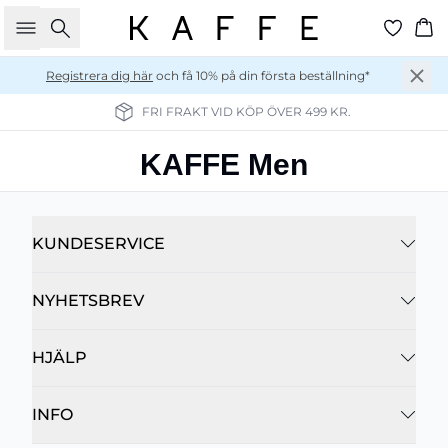
Sök
Ko
Registrera dig här
och få 10% på din första beställning*
FRI FRAKT VID KÖP ÖVER 499 KR.
KAFFE Men
KUNDESERVICE
NYHETSBREV
HJÄLP
INFO