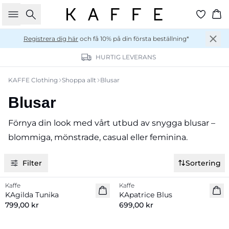
Sök
Ko
Registrera dig här
och få 10% på din första beställning*
HURTIG LEVERANS
KAFFE Clothing
Shoppa allt
Blusar
Blusar
Förnya din look med vårt utbud av snygga blusar –
blommiga, mönstrade, casual eller feminina.
Filter
Sortering
Kaffe
Kaffe
Nyhet
Nyhet
KAgilda Tunika
KApatrice Blus
799,00 kr
699,00 kr