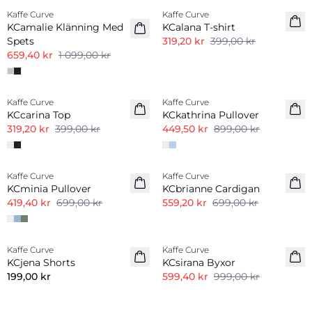
Kaffe Curve
Kaffe Curve
KCamalie Klänning Med
KCalana T-shirt
Spets
319,20 kr
399,00 kr
659,40 kr
1 099,00 kr
-20%
-50%
Kaffe Curve
Kaffe Curve
KCcarina Top
KCkathrina Pullover
319,20 kr
399,00 kr
449,50 kr
899,00 kr
-40%
-20%
Kaffe Curve
Kaffe Curve
KCminia Pullover
KCbrianne Cardigan
419,40 kr
699,00 kr
559,20 kr
699,00 kr
-40%
Kaffe Curve
Kaffe Curve
KCjena Shorts
KCsirana Byxor
199,00 kr
599,40 kr
999,00 kr
-40%
-40%