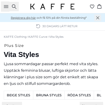
Sök
Ko
Registrera dig här
och få 10% på din första beställning*
30 DAGARS LÄTT RETUR
KAFFE Clothing
KAFFE Curve
Vita Styles
Plus Size
Vita Styles
Ljusa sommardagar passar perfekt med vita styles.
Upptäck feminina blusar, luftiga skjortor och lätta
klänningar i plus size som gör det enkelt att skapa
en ljus och stilfull sommargarderob.
BEIGE STYLES
BRUNA STYLES
RÖDA STYLES
BLÅ 