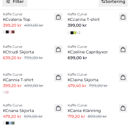
Filter
Sortering
-20%
Kaffe Curve
Kaffe Curve
Nyhet
KCvaleria Top
KCcarina T-shirt
399,20 kr
499,00 kr
399,00 kr
+
2
-20%
Kaffe Curve
Kaffe Curve
KCtrudi Skjorta
KCzeline Capribyxor
639,20 kr
799,00 kr
699,00 kr
-20%
-40%
Kaffe Curve
Kaffe Curve
KCannia T-shirt
KClaina Skjorta
399,20 kr
499,00 kr
479,40 kr
799,00 kr
-20%
-20%
Kaffe Curve
Kaffe Curve
KCnana Skjorta
KCania Klänning
479,20 kr
599,00 kr
719,20 kr
899,00 kr
-40%
-20%