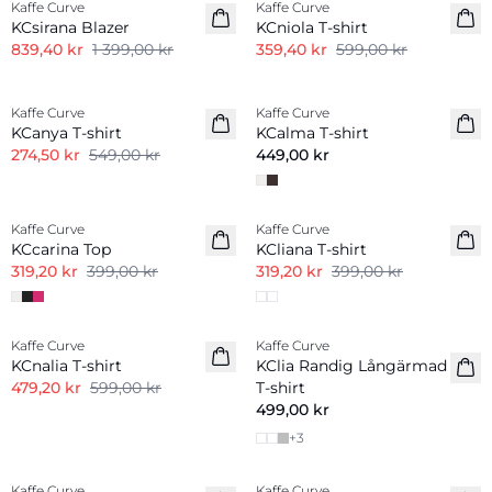
Kaffe Curve
Kaffe Curve
KCsirana Blazer
KCniola T-shirt
839,40 kr
1 399,00 kr
359,40 kr
599,00 kr
-50%
Kaffe Curve
Kaffe Curve
Nyhet
KCanya T-shirt
KCalma T-shirt
274,50 kr
549,00 kr
449,00 kr
-20%
-20%
Kaffe Curve
Kaffe Curve
KCcarina Top
KCliana T-shirt
319,20 kr
399,00 kr
319,20 kr
399,00 kr
-20%
Kaffe Curve
Kaffe Curve
Nyhet
KCnalia T-shirt
KClia Randig Långärmad
479,20 kr
599,00 kr
T-shirt
499,00 kr
+
3
-50%
-50%
Kaffe Curve
Kaffe Curve