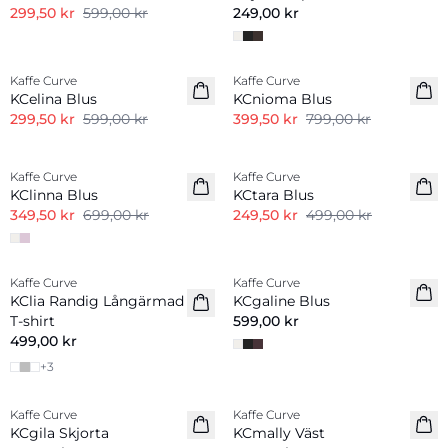
299,50 kr
599,00 kr
249,00 kr
-50%
-50%
Kaffe Curve
Kaffe Curve
KCelina Blus
KCnioma Blus
299,50 kr
599,00 kr
399,50 kr
799,00 kr
-50%
-50%
Kaffe Curve
Kaffe Curve
KClinna Blus
KCtara Blus
349,50 kr
699,00 kr
249,50 kr
499,00 kr
Kaffe Curve
Kaffe Curve
Nyhet
Nyhet
KClia Randig Långärmad
KCgaline Blus
T-shirt
599,00 kr
499,00 kr
+
3
Kaffe Curve
Kaffe Curve
Nyhet
Nyhet
KCgila Skjorta
KCmally Väst