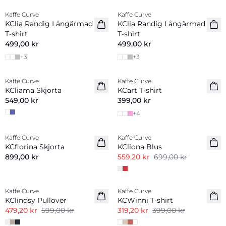
Kaffe Curve
Kaffe Curve
Nyhet
Nyhet
KClia Randig Långärmad
KClia Randig Långärmad
T-shirt
T-shirt
499,00 kr
499,00 kr
+
3
+
3
Kaffe Curve
Kaffe Curve
Nyhet
KCliama Skjorta
KCart T-shirt
549,00 kr
399,00 kr
+
4
-20%
Kaffe Curve
Kaffe Curve
Nyhet
KCflorina Skjorta
KCliona Blus
899,00 kr
559,20 kr
699,00 kr
-20%
-20%
Kaffe Curve
Kaffe Curve
KClindsy Pullover
KCWinni T-shirt
479,20 kr
599,00 kr
319,20 kr
399,00 kr
-20%