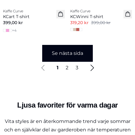
Kaffe Curve
Kaffe Curve
KCart T-shirt
KCWinni T-shirt
399,00 kr
319,20 kr
399,00 kr
+
4
Se nästa sida
1
2
3
Ljusa favoriter för varma dagar
Vita styles är en återkommande trend varje sommar
och en självklar del av garderoben när temperaturen