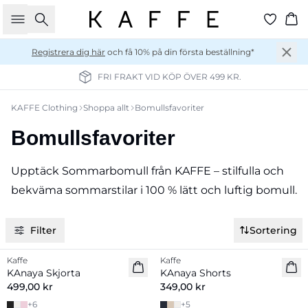
Sök
Ko
Registrera dig här
och få 10% på din första beställning*
FRI FRAKT VID KÖP ÖVER 499 KR.
KAFFE Clothing
Shoppa allt
Bomullsfavoriter
Bomullsfavoriter
Upptäck Sommarbomull från KAFFE – stilfulla och
bekväma sommarstilar i 100 % lätt och luftig bomull.
Filter
Sortering
Kaffe
Kaffe
KAnaya Skjorta
KAnaya Shorts
499,00 kr
349,00 kr
+
6
+
5