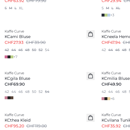
CHF63.92
CHF79.90
CHF29.94
CH
S
M
L
XL
S
M
L
XL
+
3
-30%
-40%
Kaffe Curve
Kaffe Curve
KCami Bluse
KCneela Hem
CHF27.93
CHF39.90
CHF47.94
CH
42
44
46
48
50
52
54
42
44
46
48
+
7
Kaffe Curve
Kaffe Curve
Neu
Neu
KCgila Bluse
KCmilia Bluse
CHF69.90
CHF49.90
42
44
46
48
50
52
54
42
44
46
48
+
6
-20%
-20%
Kaffe Curve
Kaffe Curve
KCthea Kleid
KCvilana Tuni
CHF95.20
CHF119.00
CHF35.92
CH