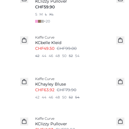
KClizzy Pullover
CHF59.90
S
M
L
XL
+
20
-50%
Kaffe Curve
KCbelle Kleid
CHF49.50
CHF99.00
42
44
46
48
50
52
54
-20%
Kaffe Curve
KChayley Bluse
CHF63.92
CHF79.90
42
44
46
48
50
52
54
-30%
Kaffe Curve
KClizzy Pullover