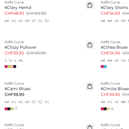
Kaffe Curve
Kaffe Curve
KClary Hemd
KClary Shorts
CHF48.93
CHF69.90
CHF34.93
CH
42
44
46
48
50
52
54
42
44
46
48
-20%
-50%
Kaffe Curve
Kaffe Curve
KClizzy Pullover
KCthea Bluse
CHF39.92
CHF49.90
CHF24.95
CH
S
M
L
XL
42
44
46
48
-20%
Kaffe Curve
Kaffe Curve
KCami Bluse
KCmilia Bluse
CHF39.90
CHF39.92
CH
42
44
46
48
50
52
54
42
44
46
48
+
7
+
6
-50%
-30%
Kaffe Curve
Kaffe Curve