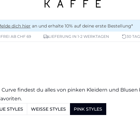
elde dich hier
an und erhalte 10% auf deine erste Bestellung*
REI AB CHF 69
LIEFERUNG IN 1-2 WERKTAGEN
30 TA
E Curve findest du alles von pinken Kleidern und Blusen 
avoriten.
UE STYLES
WEISSE STYLES
PINK STYLES
-20%