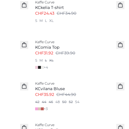
Kaffe Curve
KCkelia T-shirt
CHF24.43
CHF34.90
S
M
L
XL
-20%
Kaffe Curve
KComia Top
CHF31.92
CHF39.90
S
M
L
XL
+
4
-20%
Kaffe Curve
KCvilana Bluse
CHF35.92
CHF44.90
42
44
46
48
50
52
54
+
3
Kaffe Curve