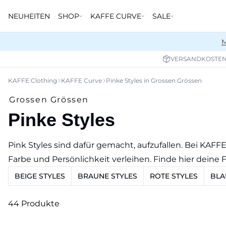
NEUHEITEN
SHOP
KAFFE CURVE
SALE
M
VERSANDKOSTENF
KAFFE Clothing
KAFFE Curve
Pinke Styles in Grossen Grössen
Grossen Grössen
Pinke Styles
Pink Styles sind dafür gemacht, aufzufallen. Bei KAFF
Farbe und Persönlichkeit verleihen. Finde hier deine F
BEIGE STYLES
BRAUNE STYLES
ROTE STYLES
BLA
44 Produkte
-30%
-30%