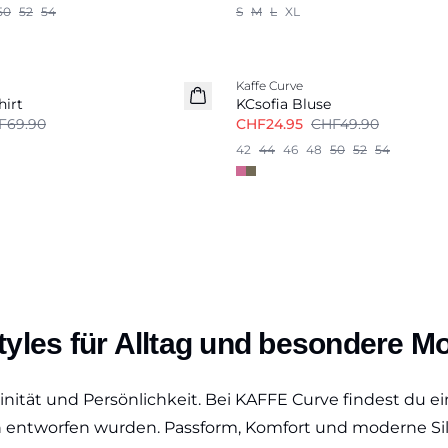
50
52
54
S
M
L
XL
-50%
Kaffe Curve
hirt
KCsofia Bluse
F69.90
CHF24.95
CHF49.90
42
44
46
48
50
52
54
tyles für Alltag und besondere 
inität und Persönlichkeit. Bei KAFFE Curve findest du 
ven entworfen wurden. Passform, Komfort und moderne S