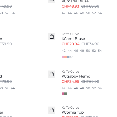
KCmarla Bluse
F49.90
CHF48.93
CHF69.90
50
52
54
42
44
46
48
50
52
54
-40%
Kaffe Curve
er
KCami Bluse
F59.90
CHF20.94
CHF34.90
42
44
46
48
50
52
54
+
2
-50%
Kaffe Curve
d
KCgabby Hemd
F79.90
CHF34.95
CHF69.90
50
52
54
42
44
46
48
50
52
54
-20%
Kaffe Curve
er
KComia Top