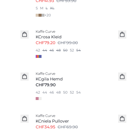
CHF41.93
CHF59.90
S
M
L
XL
+
20
-20%
Kaffe Curve
KCrosa Kleid
CHF79.20
CHF99.00
42
44
46
48
50
52
54
Kaffe Curve
Neu
KCgila Hemd
CHF79.90
42
44
46
48
50
52
54
-50%
Kaffe Curve
KCniela Pullover
CHF34.95
CHF69.90