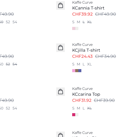
Kaffe Curve
KCannia T-shirt
F49.90
CHF39.92
CHF49.90
50
52
54
S
M
L
XL
-30%
Kaffe Curve
KCjilla T-shirt
F49.90
CHF24.43
CHF34.90
50
52
54
S
M
L
XL
-20%
Kaffe Curve
KCcarina Top
F49.90
CHF31.92
CHF39.90
50
52
54
S
M
L
XL
-30%
Kaffe Curve