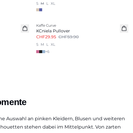
S
M
L
XL
-50%
Kaffe Curve
KCniela Pullover
CHF29.95
CHF59.90
S
M
L
XL
+
6
Momente
eine Auswahl an pinken Kleidern, Blusen und weiteren
ilhouetten stehen dabei im Mittelpunkt. Von zarten