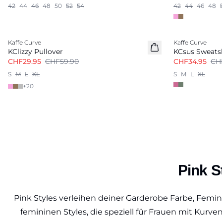
42
44
46
48
50
52
54
42
44
46
48
-50%
-50%
Kaffe Curve
Kaffe Curve
KClizzy Pullover
KCsus Sweats
CHF29.95
CHF59.90
CHF34.95
CH
S
M
L
XL
S
M
L
XL
+
20
Pink S
Pink Styles verleihen deiner Garderobe Farbe, Femin
femininen Styles, die speziell für Frauen mit Kur