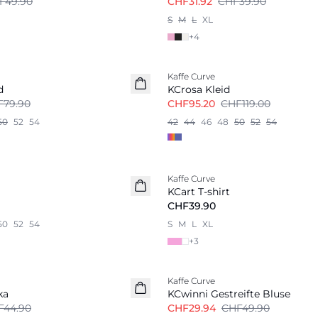
F49.90
CHF31.92
CHF39.90
S
M
L
XL
+
4
-20%
Kaffe Curve
d
KCrosa Kleid
F79.90
CHF95.20
CHF119.00
50
52
54
42
44
46
48
50
52
54
Kaffe Curve
Neu
KCart T-shirt
CHF39.90
50
52
54
S
M
L
XL
+
3
-40%
Kaffe Curve
ka
KCwinni Gestreifte Bluse
F44.90
CHF29.94
CHF49.90