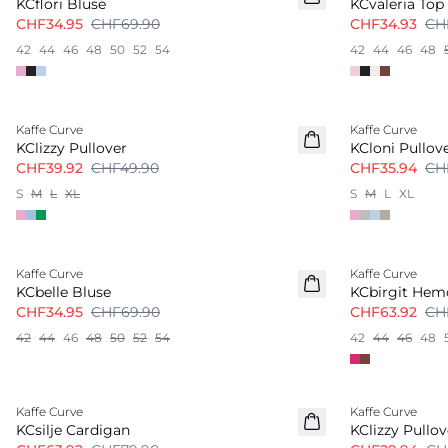
KCflori Bluse
KCvaleria Top
CHF34.95
CHF69.90
CHF34.93
CH
42
44
46
48
50
52
54
42
44
46
48
-20%
-40%
Kaffe Curve
Kaffe Curve
KClizzy Pullover
KCloni Pullov
CHF39.92
CHF49.90
CHF35.94
CH
S
M
L
XL
S
M
L
XL
-50%
-20%
Kaffe Curve
Kaffe Curve
KCbelle Bluse
KCbirgit Hem
CHF34.95
CHF69.90
CHF63.92
CH
42
44
46
48
50
52
54
42
44
46
48
-20%
-40%
Kaffe Curve
Kaffe Curve
KCsilje Cardigan
KClizzy Pullov