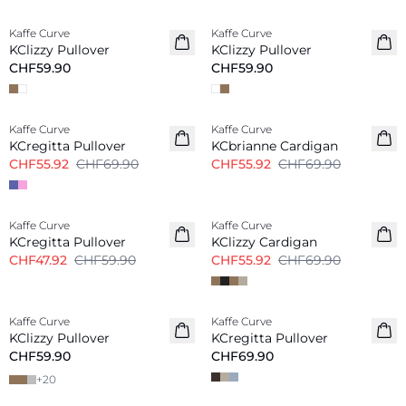
Kaffe Curve
Kaffe Curve
Neu
Neu
KClizzy Pullover
KClizzy Pullover
CHF59.90
CHF59.90
-20%
-20%
Kaffe Curve
Kaffe Curve
KCregitta Pullover
KCbrianne Cardigan
CHF55.92
CHF69.90
CHF55.92
CHF69.90
-20%
-20%
Kaffe Curve
Kaffe Curve
KCregitta Pullover
KClizzy Cardigan
CHF47.92
CHF59.90
CHF55.92
CHF69.90
Kaffe Curve
Kaffe Curve
Neu
KClizzy Pullover
KCregitta Pullover
CHF59.90
CHF69.90
+
20
-20%
-20%