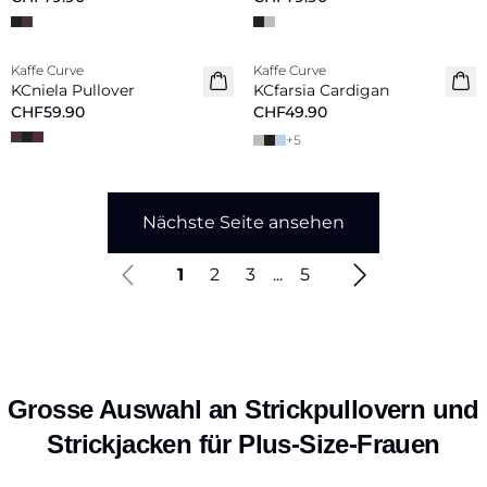
Kaffe Curve
Kaffe Curve
Neu
Neu
KCniela Pullover
KCfarsia Cardigan
CHF59.90
CHF49.90
+
5
Nächste Seite ansehen
1
2
3
...
5
Grosse Auswahl an Strickpullovern und
Strickjacken für Plus-Size-Frauen