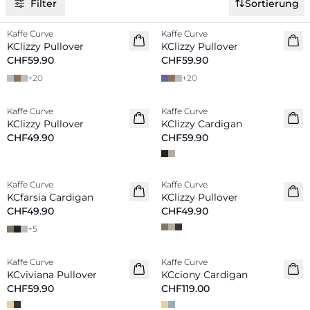
Filter
Sortierung
Kaffe Curve
Kaffe Curve
Neu
Neu
KClizzy Pullover
KClizzy Pullover
CHF59.90
CHF59.90
+
20
+
20
Kaffe Curve
Kaffe Curve
Neu
Neu
KClizzy Pullover
KClizzy Cardigan
CHF49.90
CHF59.90
Kaffe Curve
Kaffe Curve
Neu
Neu
KCfarsia Cardigan
KClizzy Pullover
CHF49.90
CHF49.90
+
5
Kaffe Curve
Kaffe Curve
Neu
Neu
KCviviana Pullover
KCciony Cardigan
CHF59.90
CHF119.00