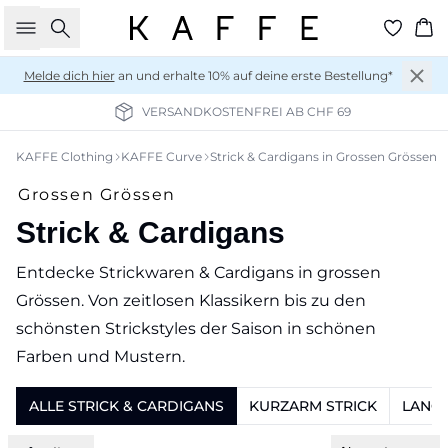
Suche
Wa
Melde dich hier
an und erhalte 10% auf deine erste Bestellung*
VERSANDKOSTENFREI AB CHF 69
KAFFE Clothing
KAFFE Curve
Strick & Cardigans in Grossen Grössen
Grossen Grössen
Strick & Cardigans
Entdecke Strickwaren & Cardigans in grossen
Grössen. Von zeitlosen Klassikern bis zu den
schönsten Strickstyles der Saison in schönen
Farben und Mustern.
ALLE STRICK & CARDIGANS
KURZARM STRICK
LANGA