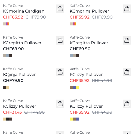
Kaffe Curve
Kaffe Curve
KCmorina Cardigan
KCmorina Pullover
CHF63.92
CHF79.90
CHF55.92
CHF69.90
Kaffe Curve
Kaffe Curve
Neu
Neu
KCregitta Pullover
KCregitta Pullover
CHF69.90
CHF69.90
-20%
Kaffe Curve
Kaffe Curve
Neu
KCjinja Pullover
KClizzy Pullover
CHF79.90
CHF35.92
CHF44.90
-30%
-20%
Kaffe Curve
Kaffe Curve
KClizzy Pullover
KClizzy Pullover
CHF31.43
CHF44.90
CHF35.92
CHF44.90
Kaffe Curve
Kaffe Curve
Neu
Neu