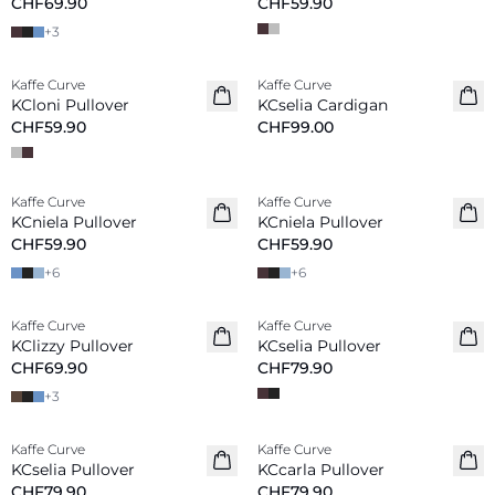
CHF69.90
CHF59.90
+
3
Kaffe Curve
Kaffe Curve
Neu
Neu
KCloni Pullover
KCselia Cardigan
CHF59.90
CHF99.00
Kaffe Curve
Kaffe Curve
Neu
Neu
KCniela Pullover
KCniela Pullover
CHF59.90
CHF59.90
+
6
+
6
Kaffe Curve
Kaffe Curve
Neu
Neu
KClizzy Pullover
KCselia Pullover
CHF69.90
CHF79.90
+
3
Kaffe Curve
Kaffe Curve
Neu
Neu
KCselia Pullover
KCcarla Pullover
CHF79.90
CHF79.90