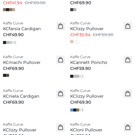
CHF41.94
CHF69.90
CHF69.90
-40%
Kaffe Curve
Kaffe Curve
KCfarsia Cardigan
KClizzy Pullover
CHF49.90
CHF35.94
CHF59.90
+
5
Kaffe Curve
Kaffe Curve
KCmachi Pullover
KCannett Poncho
CHF69.90
CHF59.90
+
2
Kaffe Curve
Kaffe Curve
Neu
Neu
KCniela Cardigan
KClizzy Pullover
CHF69.90
CHF69.90
+
3
Kaffe Curve
Kaffe Curve
Neu
Neu
KClizzy Pullover
KCloni Pullover