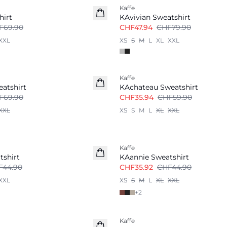
Kaffe
hirt
KAvivian Sweatshirt
F69.90
CHF47.94
CHF79.90
XXL
XS
S
M
L
XL
XXL
-40%
Kaffe
atshirt
KAchateau Sweatshirt
F69.90
CHF35.94
CHF59.90
XXL
XS
S
M
L
XL
XXL
-20%
Kaffe
tshirt
KAannie Sweatshirt
F44.90
CHF35.92
CHF44.90
XXL
XS
S
M
L
XL
XXL
+
2
-50%
Kaffe