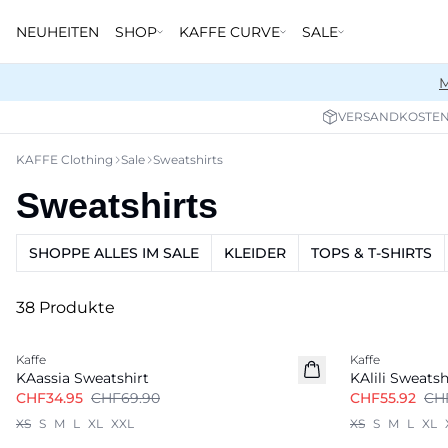
NEUHEITEN
SHOP
KAFFE CURVE
SALE
M
VERSANDKOSTENF
KAFFE Clothing
Sale
Sweatshirts
Sweatshirts
SHOPPE ALLES IM SALE
KLEIDER
TOPS & T-SHIRTS
38 Produkte
-50%
-20%
Kaffe
Kaffe
KAassia Sweatshirt
KAlili Sweatsh
CHF34.95
CHF69.90
CHF55.92
CH
XS
S
M
L
XL
XXL
XS
S
M
L
XL