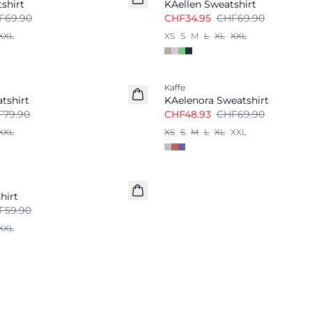
shirt
KAellen Sweatshirt
F69.90
CHF34.95
CHF69.90
XXL
XS
S
M
L
XL
XXL
-30%
Kaffe
tshirt
KAelenora Sweatshirt
F79.90
CHF48.93
CHF69.90
XXL
XS
S
M
L
XL
XXL
hirt
F59.90
XXL