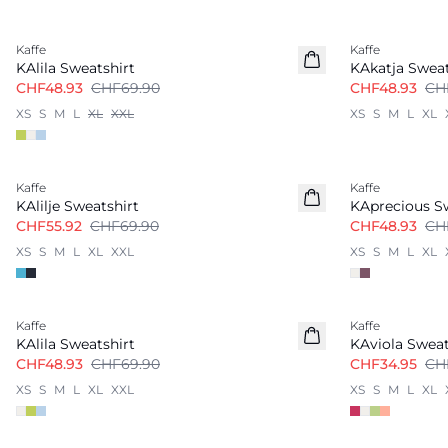
-30%
-30%
Kaffe
Kaffe
KAlila Sweatshirt
KAkatja Sweat
CHF48.93
CHF69.90
CHF48.93
CH
XS
S
M
L
XL
XXL
XS
S
M
L
XL
-20%
-30%
Kaffe
Kaffe
KAlilje Sweatshirt
KAprecious S
CHF55.92
CHF69.90
CHF48.93
CH
XS
S
M
L
XL
XXL
XS
S
M
L
XL
-30%
-50%
Kaffe
Kaffe
KAlila Sweatshirt
KAviola Sweat
CHF48.93
CHF69.90
CHF34.95
CH
XS
S
M
L
XL
XXL
XS
S
M
L
XL
-40%
-30%