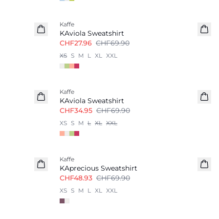
Kaffe
KAviola Sweatshirt
CHF27.96
CHF69.90
XS
S
M
L
XL
XXL
-50%
Kaffe
KAviola Sweatshirt
CHF34.95
CHF69.90
XS
S
M
L
XL
XXL
-30%
Kaffe
KAprecious Sweatshirt
CHF48.93
CHF69.90
XS
S
M
L
XL
XXL
-20%