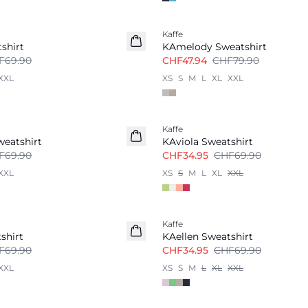
-40%
Kaffe
shirt
KAmelody Sweatshirt
F69.90
CHF47.94
CHF79.90
XXL
XS
S
M
L
XL
XXL
-50%
Kaffe
weatshirt
KAviola Sweatshirt
F69.90
CHF34.95
CHF69.90
XXL
XS
S
M
L
XL
XXL
-50%
Kaffe
shirt
KAellen Sweatshirt
F69.90
CHF34.95
CHF69.90
XXL
XS
S
M
L
XL
XXL
-40%