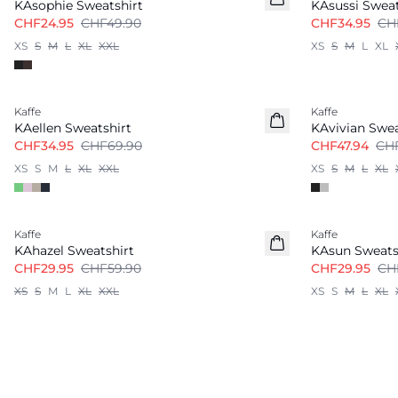
KAsophie Sweatshirt
KAsussi Sweat
CHF24.95
CHF49.90
CHF34.95
CH
XS
S
M
L
XL
XXL
XS
S
M
L
XL
-50%
-40%
Kaffe
Kaffe
KAellen Sweatshirt
KAvivian Swea
CHF34.95
CHF69.90
CHF47.94
CH
XS
S
M
L
XL
XXL
XS
S
M
L
XL
-50%
-50%
Kaffe
Kaffe
KAhazel Sweatshirt
KAsun Sweats
CHF29.95
CHF59.90
CHF29.95
CH
XS
S
M
L
XL
XXL
XS
S
M
L
XL