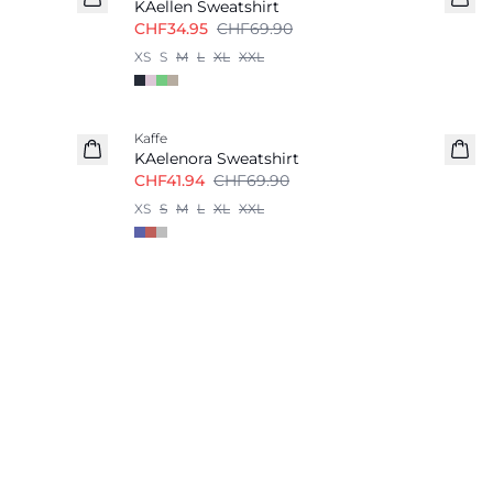
KAellen Sweatshirt
CHF34.95
CHF69.90
XS
S
M
L
XL
XXL
-40%
Kaffe
KAelenora Sweatshirt
CHF41.94
CHF69.90
XS
S
M
L
XL
XXL