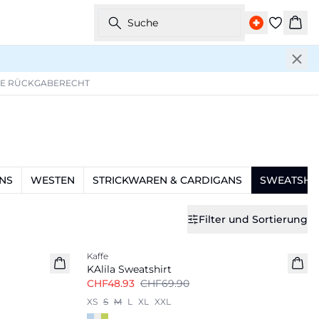
Suche
War
GE RÜCKGABERECHT
NS
WESTEN
STRICKWAREN & CARDIGANS
SWEATSHI
Filter und Sortierung
-30%
Kaffe
KAlila Sweatshirt
CHF48.93
CHF69.90
XS
S
M
L
XL
XXL