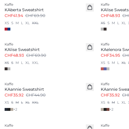
Kaffe
Kaffe
KAberta Sweatshirt
KAlise Sweats
CHF41.94
CHF69.90
CHF48.93
CH
XS
S
M
L
XL
XXL
XS
S
M
L
XL
-30%
-50%
Kaffe
Kaffe
KAlise Sweatshirt
KAelenora Swe
CHF48.93
CHF69.90
CHF34.95
CH
XS
S
M
L
XL
XXL
XS
S
M
L
XL
-20%
-20%
Kaffe
Kaffe
KAannie Sweatshirt
KAannie Swea
CHF35.92
CHF44.90
CHF35.92
CH
XS
S
M
L
XL
XXL
XS
S
M
L
XL
+
2
+
2
-50%
-50%
Kaffe
Kaffe