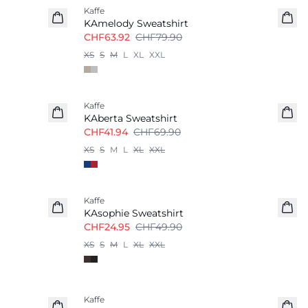
Kaffe
KAmelody Sweatshirt
CHF63.92
CHF79.90
XS
S
M
L
XL
XXL
-40%
Kaffe
KAberta Sweatshirt
CHF41.94
CHF69.90
XS
S
M
L
XL
XXL
-50%
Kaffe
KAsophie Sweatshirt
CHF24.95
CHF49.90
XS
S
M
L
XL
XXL
-50%
Kaffe