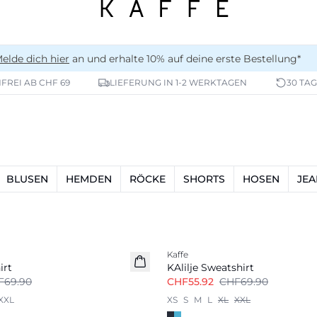
elde dich hier
an und erhalte 10% auf deine erste Bestellung*
REI AB CHF 69
LIEFERUNG IN 1-2 WERKTAGEN
30 TA
BLUSEN
HEMDEN
RÖCKE
SHORTS
HOSEN
JEA
-20%
Kaffe
irt
KAlilje Sweatshirt
F69.90
CHF55.92
CHF69.90
XXL
XS
S
M
L
XL
XXL