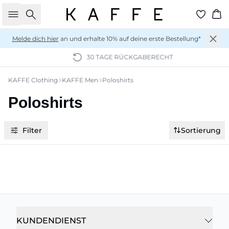
Suche
Wa
Melde dich hier
an und erhalte 10% auf deine erste Bestellung*
30 TAGE RÜCKGABERECHT
KAFFE Clothing
KAFFE Men
Poloshirts
Poloshirts
Filter
Sortierung
KUNDENDIENST