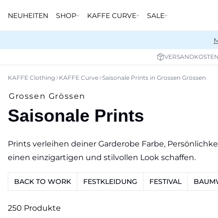
NEUHEITEN
SHOP
KAFFE CURVE
SALE
M
VERSANDKOSTENF
KAFFE Clothing
KAFFE Curve
Saisonale Prints in Grossen Grössen
Grossen Grössen
Saisonale Prints
Prints verleihen deiner Garderobe Farbe, Persönlichkei
einen einzigartigen und stilvollen Look schaffen.
BACK TO WORK
FESTKLEIDUNG
FESTIVAL
BAUMW
250 Produkte