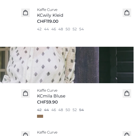
Kaffe Curve
Neu
KCwily Kleid
CHF119.00
42
44
46
48
50
52
54
Kaffe Curve
Neu
KCmila Bluse
CHF59.90
42
44
46
48
50
52
54
-20%
Kaffe Curve