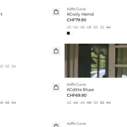
Kaffe Curve
Neu
rt
KCwily Hemd
CHF79.90
42
44
46
48
50
52
54
50
52
54
Kaffe Curve
Neu
KCditte Bluse
CHF69.90
50
52
54
42
44
46
48
50
52
54
Kaffe Curve
Neu