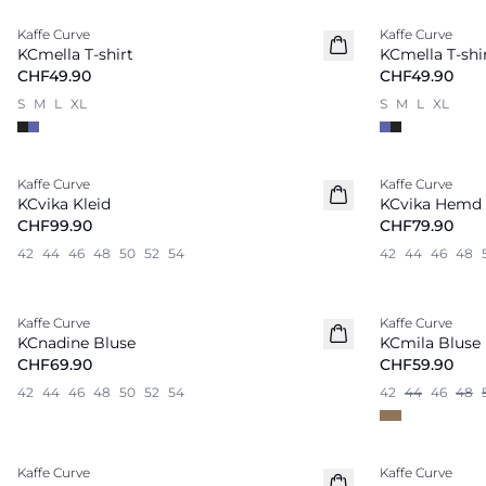
Kaffe Curve
Kaffe Curve
Neu
Neu
KCmella T-shirt
KCmella T-shi
CHF49.90
CHF49.90
S
M
L
XL
S
M
L
XL
Kaffe Curve
Kaffe Curve
Neu
Neu
KCvika Kleid
KCvika Hemd
CHF99.90
CHF79.90
42
44
46
48
50
52
54
42
44
46
48
Kaffe Curve
Kaffe Curve
Neu
Neu
KCnadine Bluse
KCmila Bluse
CHF69.90
CHF59.90
42
44
46
48
50
52
54
42
44
46
48
Kaffe Curve
Kaffe Curve
Neu
Neu