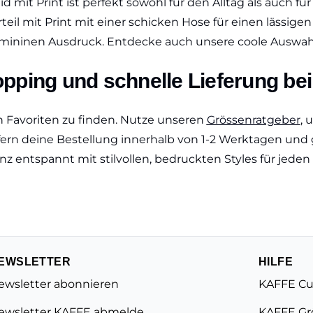
 mit Print ist perfekt sowohl für den Alltag als auch fü
teil mit Print mit einer schicken Hose für einen lässi
femininen Ausdruck. Entdecke auch unsere coole Auswa
pping und schnelle Lieferung b
n Favoriten zu finden. Nutze unseren
Grössenratgeber
, 
efern deine Bestellung innerhalb von 1-2 Werktagen und
 entspannt mit stilvollen, bedruckten Styles für jeden 
EWSLETTER
HILFE
ewsletter abonnieren
KAFFE Cu
ewsletter KAFFE abmelde
KAFFE Gr