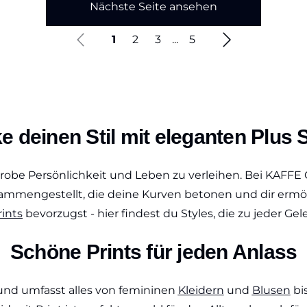
Nächste Seite ansehen
1
2
3
...
5
 deinen Stil mit eleganten Plus S
derobe Persönlichkeit und Leben zu verleihen. Bei KAFFE 
mengestellt, die deine Kurven betonen und dir ermögli
rints
bevorzugst - hier findest du Styles, die zu jeder 
Schöne Prints für jeden Anlass
g und umfasst alles von femininen
Kleidern
und
Blusen
bi