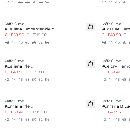
42
44
46
48
50
52
54
42
44
46
48
-50%
-50%
Kaffe Curve
Kaffe Curve
KCaliana Leopardenkleid
KCcarlee He
CHF59.50
CHF119.00
CHF49.50
CH
42
44
46
48
50
52
54
42
44
46
48
-50%
-40%
Kaffe Curve
Kaffe Curve
KCaliana Kleid
KCelory Hem
CHF49.50
CHF99.00
CHF59.40
CH
42
44
46
48
50
52
54
42
44
46
48
-40%
-30%
Kaffe Curve
Kaffe Curve
KCmarla Kleid
KCmarla Blus
CHF59.40
CHF99.00
CHF48.93
CH
42
44
46
48
50
52
54
42
44
46
48
-50%
-50%