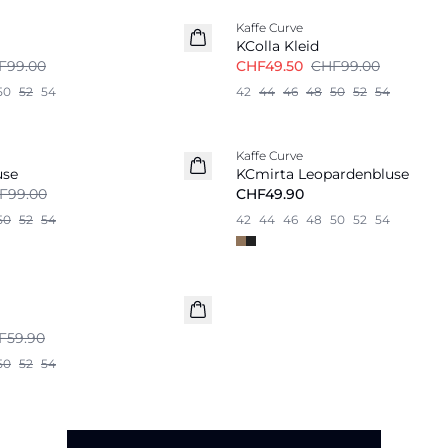
Kaffe Curve
KColla Kleid
F99.00
CHF49.50
CHF99.00
50
52
54
42
44
46
48
50
52
54
Kaffe Curve
use
KCmirta Leopardenbluse
F99.00
CHF49.90
50
52
54
42
44
46
48
50
52
54
F59.90
50
52
54