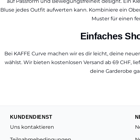
auf Passform und Bewegungsfreiheit designt. Ein Kleid
Bluse jedes Outfit aufwerten kann. Kombiniere ein Ober
Muster für einen 
Einfaches Sho
Bei KAFFE Curve machen wir es dir leicht, deine neue
wählst. Wir bieten kostenlosen Versand ab 69 CHF, li
deine Garderobe ganz
KUNDENDIENST
N
Uns kontaktieren
N
Teilnahmebedingungen
N