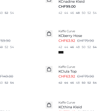
KCnadine Kleid
CHF99.00
50
52
54
42
44
46
48
50
52
54
-20%
Kaffe Curve
KCberry Hose
59.90
CHF63.92
CHF79.90
50
52
54
42
44
46
48
50
52
54
-20%
Kaffe Curve
KClula Top
F149.00
CHF63.92
CHF79.90
50
52
54
42
44
46
48
50
52
54
-40%
Kaffe Curve
KCthina Kleid