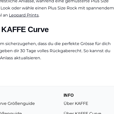
r festliche Anlässe, während eine gemusterte Plus Size
gen Look oder wähle einen Plus Size Rock mit spannendem
hl an
Leopard Prints
.
ei KAFFE Curve
um sicherzugehen, dass du die perfekte Grösse für dich
 geben dir 30 Tage volles Rückgaberecht. So kannst du
Anlass aktualisieren.
INFO
rve Größenguide
Über KAFFE
ößenguide
Über KAFFE Curve