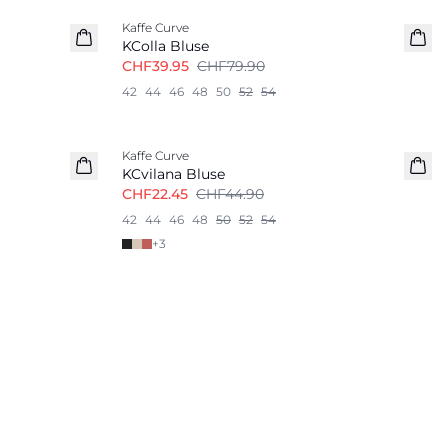
Kaffe Curve
KColla Bluse
CHF39.95
CHF79.90
42
44
46
48
50
52
54
-50%
Kaffe Curve
KCvilana Bluse
CHF22.45
CHF44.90
42
44
46
48
50
52
54
+
3