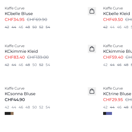
Kaffe Curve
Kaffe Curve
KCbelle Bluse
KCbelle Kleid
CHF34.95
CHF69.90
CHF49.50
CH
42
44
46
48
50
52
54
42
44
46
48
-40%
-40%
Kaffe Curve
Kaffe Curve
KCkimmie Kleid
KCkimmie Bl
CHF83.40
CHF139.00
CHF59.40
CH
42
44
46
48
50
52
54
42
44
46
48
-50%
Kaffe Curve
Kaffe Curve
KCsonna Bluse
KCtrine Bluse
CHF44.90
CHF29.95
CH
42
44
46
48
50
52
54
42
44
46
48