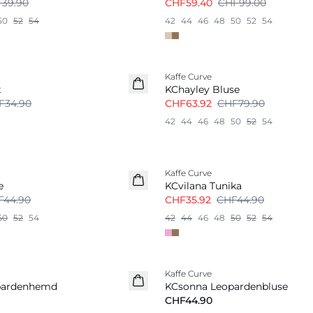
39.90
CHF59.40
CHF99.00
50
52
54
42
44
46
48
50
52
54
-20%
Kaffe Curve
t
KChayley Bluse
F34.90
CHF63.92
CHF79.90
42
44
46
48
50
52
54
-20%
Kaffe Curve
e
KCvilana Tunika
F44.90
CHF35.92
CHF44.90
50
52
54
42
44
46
48
50
52
54
Kaffe Curve
pardenhemd
KCsonna Leopardenbluse
CHF44.90