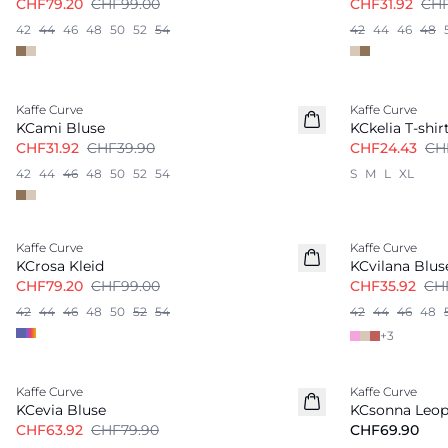
CHF79.20
CHF99.00
CHF31.92
CHF
42
44
46
48
50
52
54
42
44
46
48
-20%
-30%
Kaffe Curve
Kaffe Curve
KCami Bluse
KCkelia T-shir
CHF31.92
CHF39.90
CHF24.43
CH
42
44
46
48
50
52
54
S
M
L
XL
-20%
-20%
Kaffe Curve
Kaffe Curve
KCrosa Kleid
KCvilana Blus
CHF79.20
CHF99.00
CHF35.92
CH
42
44
46
48
50
52
54
42
44
46
48
+
3
-20%
Kaffe Curve
Kaffe Curve
KCevia Bluse
KCsonna Leo
CHF63.92
CHF79.90
CHF69.90