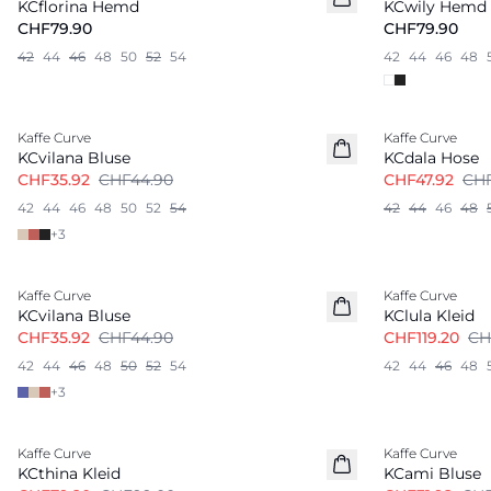
KCflorina Hemd
KCwily Hemd
CHF79.90
CHF79.90
42
44
46
48
50
52
54
42
44
46
48
-20%
-20%
Kaffe Curve
Kaffe Curve
KCvilana Bluse
KCdala Hose
CHF35.92
CHF44.90
CHF47.92
CHF
42
44
46
48
50
52
54
42
44
46
48
+
3
-20%
-20%
Kaffe Curve
Kaffe Curve
KCvilana Bluse
KClula Kleid
CHF35.92
CHF44.90
CHF119.20
CH
42
44
46
48
50
52
54
42
44
46
48
+
3
-20%
-20%
Kaffe Curve
Kaffe Curve
KCthina Kleid
KCami Bluse