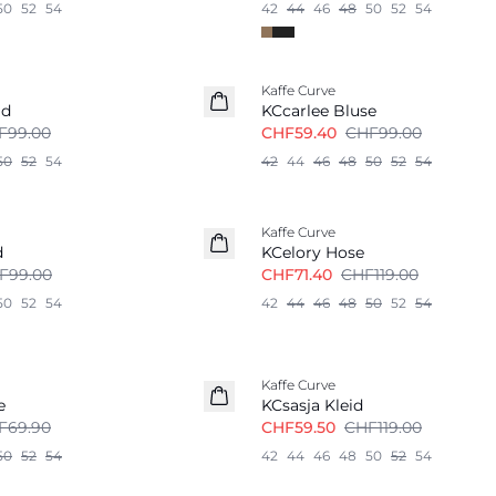
50
52
54
42
44
46
48
50
52
54
-40%
Kaffe Curve
md
KCcarlee Bluse
F99.00
CHF59.40
CHF99.00
50
52
54
42
44
46
48
50
52
54
-40%
Kaffe Curve
d
KCelory Hose
F99.00
CHF71.40
CHF119.00
50
52
54
42
44
46
48
50
52
54
-50%
Kaffe Curve
e
KCsasja Kleid
F69.90
CHF59.50
CHF119.00
50
52
54
42
44
46
48
50
52
54
-50%