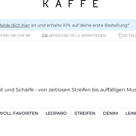
elde dich hier
an und erhalte 10% auf deine erste Bestellung*
REI AB CHF 69
LIEFERUNG IN 1-2 WERKTAGEN
30 TA
t und Schärfe - von zeitlosen Streifen bis auffälligen M
OLL FAVORITEN
LEOPARD
STREIFEN
DENIM
LEIN