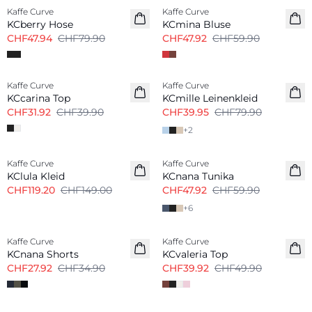
Kaffe Curve
Kaffe Curve
KCberry Hose
KCmina Bluse
CHF47.94
CHF79.90
CHF47.92
CHF59.90
-20%
-50%
Kaffe Curve
Kaffe Curve
Leine-Mix
KCcarina Top
KCmille Leinenkleid
CHF31.92
CHF39.90
CHF39.95
CHF79.90
+
2
-20%
-20%
Kaffe Curve
Kaffe Curve
KClula Kleid
KCnana Tunika
CHF119.20
CHF149.00
CHF47.92
CHF59.90
+
6
-20%
-20%
Kaffe Curve
Kaffe Curve
KCnana Shorts
KCvaleria Top
CHF27.92
CHF34.90
CHF39.92
CHF49.90
-20%
-20%