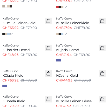
CHF63.92
CHF79.90
CHF63.92
CHF79.90
+
2
-20%
-40%
Kaffe Curve
Kaffe Curve
Leine-Mix
Leine-Mix
KCmille Leinenkleid
KCmille Leinenkleid
CHF63.92
CHF79.90
CHF47.94
CHF79.90
+
2
+
2
-30%
-40%
Kaffe Curve
Kaffe Curve
KCharriet Hemd
KCjada Hemd
CHF48.93
CHF69.90
CHF41.94
CHF69.90
-20%
-50%
Kaffe Curve
Kaffe Curve
KCjada Kleid
KCvalia Kleid
CHF63.92
CHF79.90
CHF44.95
CHF89.90
-20%
-30%
Kaffe Curve
Kaffe Curve
Leine-Mix
KCneela Kleid
KCmille Leinen Bluse
CHF79.20
CHF99.00
CHF41.93
CHF59.90