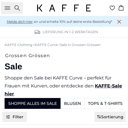
Suche
Wa
Melde dich hier
an und erhalte 10% auf deine erste Bestellung*
LIEFERUNG IN 1-2 WERKTAGEN
KAFFE Clothing
KAFFE Curve
Sale in Grossen Grössen
Grossen Grössen
Sale
Shoppe den Sale bei KAFFE Curve – perfekt für
Frauen mit Kurven, oder entdecke den
KAFFE-Sale
hier
.
SHOPPE ALLES IM SALE
BLUSEN
TOPS & T-SHIRTS
Filter
Sortierung
-30%
-30%