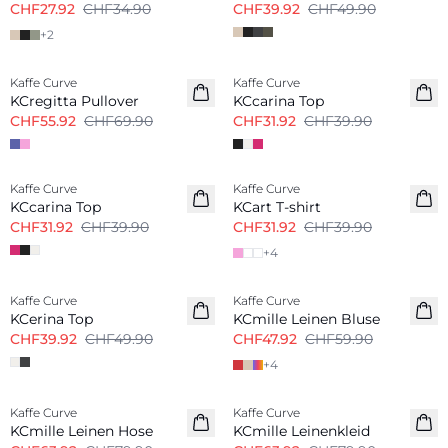
CHF27.92
CHF34.90
CHF39.92
CHF49.90
+
2
-20%
-20%
Kaffe Curve
Kaffe Curve
KCregitta Pullover
KCcarina Top
CHF55.92
CHF69.90
CHF31.92
CHF39.90
-20%
-20%
Kaffe Curve
Kaffe Curve
KCcarina Top
KCart T-shirt
CHF31.92
CHF39.90
CHF31.92
CHF39.90
+
4
-20%
-20%
Kaffe Curve
Kaffe Curve
Leine-Mix
KCerina Top
KCmille Leinen Bluse
CHF39.92
CHF49.90
CHF47.92
CHF59.90
+
4
-20%
-20%
Kaffe Curve
Kaffe Curve
Leine-Mix
Leine-Mix
KCmille Leinen Hose
KCmille Leinenkleid