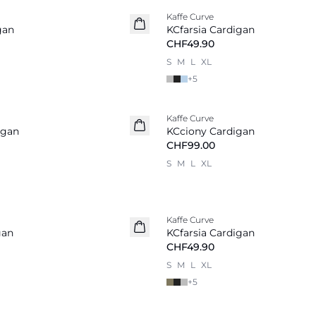
Kaffe Curve
Neu
gan
KCfarsia Cardigan
CHF49.90
S
M
L
XL
+
5
Kaffe Curve
Neu
igan
KCciony Cardigan
CHF99.00
S
M
L
XL
Kaffe Curve
Neu
gan
KCfarsia Cardigan
CHF49.90
S
M
L
XL
+
5
-20%