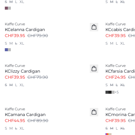
S
M
L
XL
S
M
L
XL
-50%
-50%
Kaffe Curve
Kaffe Curve
KCelanna Cardigan
KCcabis Card
CHF39.95
CHF79.90
CHF39.95
CH
S
M
L
XL
S
M
L
XL
-50%
-50%
Kaffe Curve
Kaffe Curve
KClizzy Cardigan
KCfarsia Card
CHF39.95
CHF79.90
CHF24.95
CH
S
M
L
XL
S
M
L
XL
+
5
-50%
-50%
Kaffe Curve
Kaffe Curve
KCamana Cardigan
KCmorina Car
CHF44.95
CHF89.90
CHF39.95
CH
S
M
L
XL
S
M
L
XL