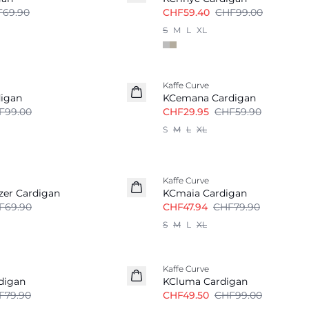
69.90
CHF59.40
CHF99.00
S
M
L
XL
-50%
Kaffe Curve
digan
KCemana Cardigan
F99.00
CHF29.95
CHF59.90
S
M
L
XL
-40%
Kaffe Curve
tzer Cardigan
KCmaia Cardigan
F69.90
CHF47.94
CHF79.90
S
M
L
XL
-50%
Kaffe Curve
digan
KCluma Cardigan
F79.90
CHF49.50
CHF99.00