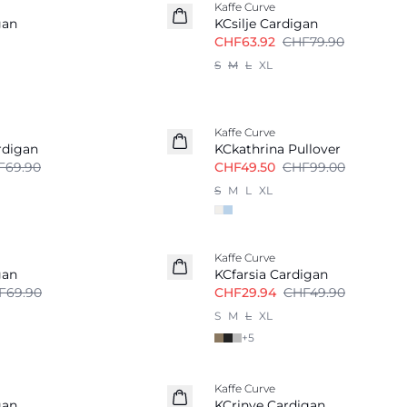
Kaffe Curve
gan
KCsilje Cardigan
CHF63.92
CHF79.90
S
M
L
XL
-50%
Kaffe Curve
rdigan
KCkathrina Pullover
F69.90
CHF49.50
CHF99.00
S
M
L
XL
-40%
Kaffe Curve
gan
KCfarsia Cardigan
F69.90
CHF29.94
CHF49.90
S
M
L
XL
+
5
-40%
Kaffe Curve
gan
KCrinye Cardigan