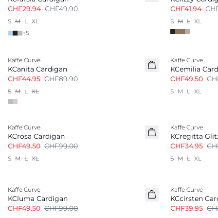
CHF29.94
CHF49.90
CHF41.94
CHF
S
M
L
XL
S
M
L
XL
+
5
-50%
-50%
Kaffe Curve
Kaffe Curve
KCanita Cardigan
KCemilia Car
CHF44.95
CHF89.90
CHF49.50
CH
S
M
L
XL
S
M
L
XL
-50%
-50%
Kaffe Curve
Kaffe Curve
KCrosa Cardigan
KCregitta Gli
CHF49.50
CHF99.00
CHF34.95
CH
S
M
L
XL
S
M
L
XL
-50%
-50%
Kaffe Curve
Kaffe Curve
KCluma Cardigan
KCcirsten Car
CHF49.50
CHF99.00
CHF39.95
CH