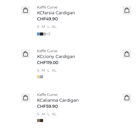
Kaffe Curve
Neu
KCfarsia Cardigan
CHF49.90
S
M
L
XL
+
5
Kaffe Curve
Neu
KCciony Cardigan
CHF119.00
S
M
L
XL
Kaffe Curve
Neu
KCalianna Cardigan
CHF59.90
S
M
L
XL
-20%