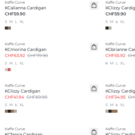
Kaffe Curve
Kaffe Curve
Neu
Neu
KCalianna Cardigan
KClizzy Cardi
CHF59.90
CHF59.90
S
M
L
XL
S
M
L
XL
-20%
-20%
Kaffe Curve
Kaffe Curve
KCmorina Cardigan
KCbrianne Ca
CHF63.92
CHF79.90
CHF55.92
CH
S
M
L
XL
S
M
L
XL
-40%
-50%
Kaffe Curve
Kaffe Curve
KClizzy Cardigan
KClizzy Cardi
CHF41.94
CHF69.90
CHF34.95
CH
S
M
L
XL
S
M
L
XL
-40%
-40%
Kaffe Curve
Kaffe Curve
KCfarsia Cardigan
KClizzy Cardi