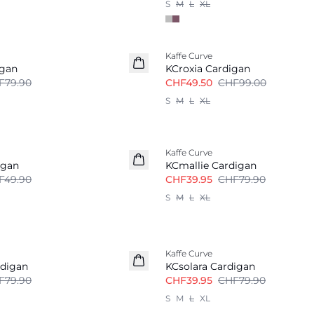
S
M
L
XL
-50%
Kaffe Curve
igan
KCroxia Cardigan
F79.90
CHF49.50
CHF99.00
S
M
L
XL
-50%
Kaffe Curve
igan
KCmallie Cardigan
F49.90
CHF39.95
CHF79.90
S
M
L
XL
-50%
Kaffe Curve
digan
KCsolara Cardigan
F79.90
CHF39.95
CHF79.90
S
M
L
XL