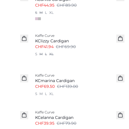
CHF44.95
CHF89.90
S
M
L
XL
-40%
Kaffe Curve
KClizzy Cardigan
CHF41.94
CHF69.90
S
M
L
XL
-50%
Kaffe Curve
KCmarina Cardigan
CHF69.50
CHF139.00
S
M
L
XL
-50%
Kaffe Curve
KCelanna Cardigan
CHF39.95
CHF79.90