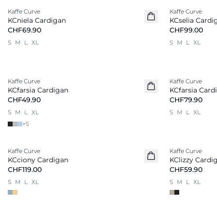
Kaffe Curve
Kaffe Curve
Neu
Neu
KCniela Cardigan
KCselia Cardi
CHF69.90
CHF99.00
S
M
L
XL
S
M
L
XL
Kaffe Curve
Kaffe Curve
Neu
KCfarsia Cardigan
KCfarsia Card
CHF49.90
CHF79.90
S
M
L
XL
S
M
L
XL
+
5
Kaffe Curve
Kaffe Curve
Neu
Neu
KCciony Cardigan
KClizzy Cardi
CHF119.00
CHF59.90
S
M
L
XL
S
M
L
XL