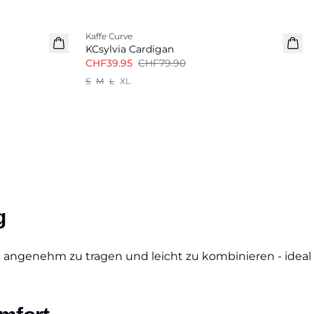
-50%
Kaffe Curve
KCsylvia Cardigan
CHF39.95
CHF79.90
S
M
L
XL
g
ind angenehm zu tragen und leicht zu kombinieren - ideal