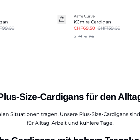
-50%
Kaffe Curve
igan
KCmira Cardigan
F99.00
CHF69.50
CHF139.00
S
M
L
XL
Plus-Size-Cardigans für den Allta
n vielen Situationen tragen. Unsere Plus-Size-Cardigans s
für Alltag, Arbeit und kühlere Tage.