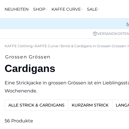
NEUHEITEN
SHOP
KAFFE CURVE
SALE
M
VERSANDKOSTENF
KAFFE Clothing
KAFFE Curve
Strick & Cardigans in Grossen Grössen
Grossen Grössen
Cardigans
Eine Strickjacke in grossen Grössen ist ein Lieblingsst
Wochenende.
ALLE STRICK & CARDIGANS
KURZARM STRICK
LANGA
56 Produkte