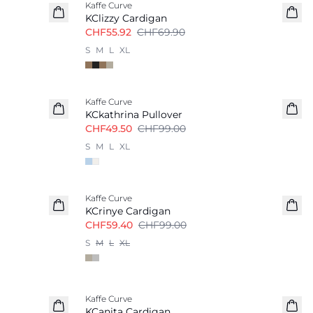
Kaffe Curve
KClizzy Cardigan
CHF55.92
CHF69.90
S
M
L
XL
-50%
Kaffe Curve
KCkathrina Pullover
CHF49.50
CHF99.00
S
M
L
XL
-40%
Kaffe Curve
KCrinye Cardigan
CHF59.40
CHF99.00
S
M
L
XL
-50%
Kaffe Curve
KCanita Cardigan