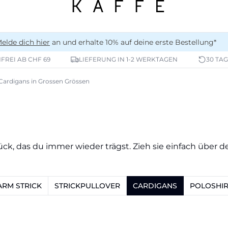
elde dich hier
an und erhalte 10% auf deine erste Bestellung*
REI AB CHF 69
LIEFERUNG IN 1-2 WERKTAGEN
30 TA
Cardigans in Grossen Grössen
ück, das du immer wieder trägst. Zieh sie einfach über de
RM STRICK
STRICKPULLOVER
CARDIGANS
POLOSHIR