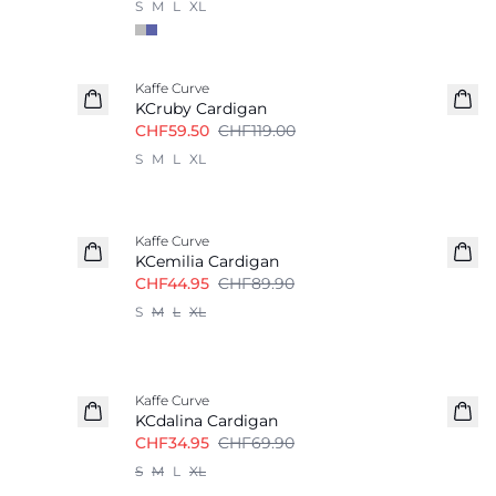
S
M
L
XL
-50%
Kaffe Curve
KCruby Cardigan
CHF59.50
CHF119.00
S
M
L
XL
-50%
Kaffe Curve
KCemilia Cardigan
CHF44.95
CHF89.90
S
M
L
XL
-50%
Kaffe Curve
KCdalina Cardigan
CHF34.95
CHF69.90
S
M
L
XL