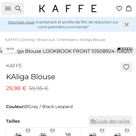
Rechercher
Pan
Inscrivez-vous
maintenant et profite de 10% de réduction sur
votre première commande*
KAFFE Clothing
Shop tout
Chemisiers
KAliga Blouse
-50%
KAFFE
KAliga Blouse
29,98 €
59,95 €
Couleur:
Grey / Black Leopard
Tailles
Guide des tailles
34
36
38
40
42