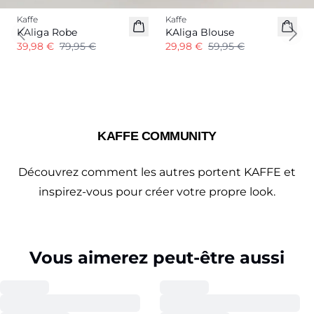
Kaffe
Kaffe
KAliga Robe
KAliga Blouse
Previous slide
Next
39,98 €
79,95 €
29,98 €
59,95 €
KAFFE COMMUNITY
Découvrez comment les autres portent KAFFE et
inspirez-vous pour créer votre propre look.
Vous aimerez peut-être aussi