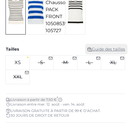
Tailles
Guide des tailles
XS
S
M
L
XL
XXL
*
Livraison à partir de 7,50 €
Livraison entre mer. 12. août - ven. 14. août
LIVRAISON GRATUITE À PARTIR DE 99 € D’ACHAT.
30 JOURS DE DROIT DE RETOUR