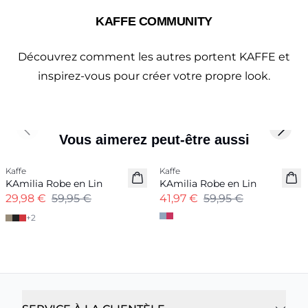
KAFFE COMMUNITY
Découvrez comment les autres portent KAFFE et
inspirez-vous pour créer votre propre look.
Previous slide
Next 
Vous aimerez peut-être aussi
-50%
-30%
Kaffe
Kaffe
Mélange Lin
Mélange Lin
KAmilia Robe en Lin
KAmilia Robe en Lin
29,98 €
59,95 €
41,97 €
59,95 €
+
2