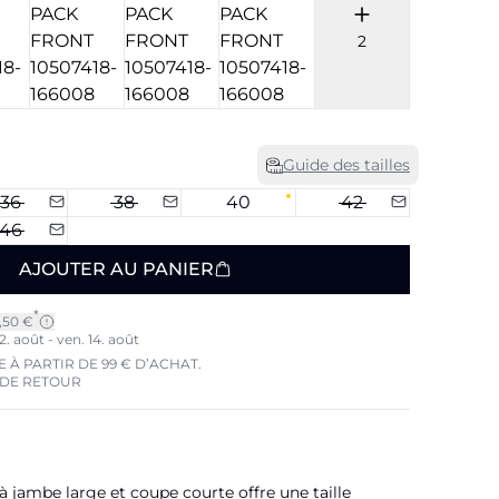
2
Guide des tailles
36
38
40
42
46
AJOUTER AU PANIER
*
7,50 €
2. août - ven. 14. août
 À PARTIR DE 99 € D’ACHAT.
 DE RETOUR
jambe large et coupe courte offre une taille