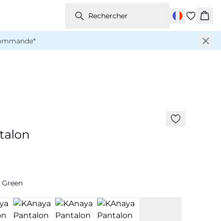
Rechercher
Pani
 commande*
-50%
180 cm • M
talon
/ Green