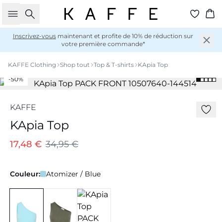
Rechercher
Pan
Inscrivez-vous
maintenant et profite de 10% de réduction sur
votre première commande*
KAFFE Clothing
Shop tout
Top & T-shirts
KApia Top
-50%
KAFFE
KApia Top
17,48 €
34,95 €
Couleur:
Atomizer / Blue