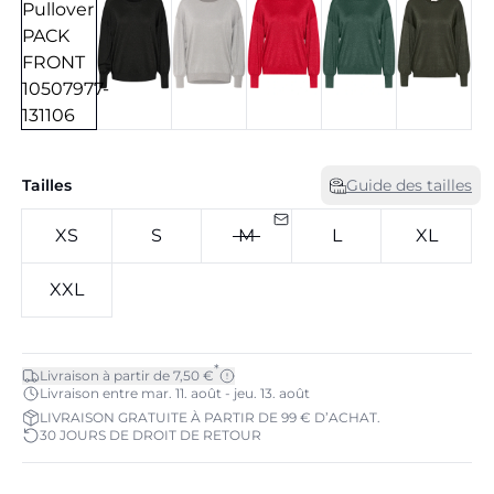
Tailles
Guide des tailles
XS
S
M
L
XL
XXL
*
Livraison à partir de 7,50 €
Livraison entre mar. 11. août - jeu. 13. août
LIVRAISON GRATUITE À PARTIR DE 99 € D’ACHAT.
30 JOURS DE DROIT DE RETOUR