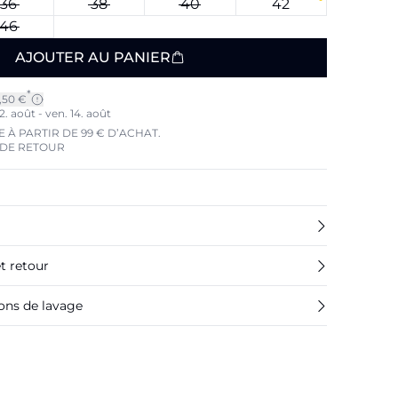
36
38
40
42
46
AJOUTER AU PANIER
*
7,50 €
2. août - ven. 14. août
 À PARTIR DE 99 € D’ACHAT.
 DE RETOUR
et retour
ions de lavage