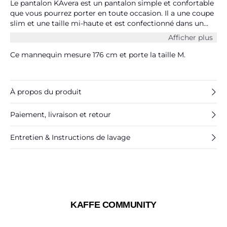
Le pantalon KAvera est un pantalon simple et confortable
que vous pourrez porter en toute occasion. Il a une coupe
slim et une taille mi-haute et est confectionné dans un
tissu extensible et doux. Le pantalon est long et a des
Afficher plus
poches obliques sur le devant, ainsi qu’un empiècement
derrière.
Ce mannequin mesure 176 cm et porte la taille M.
À propos du produit
Paiement, livraison et retour
Entretien & Instructions de lavage
KAFFE COMMUNITY