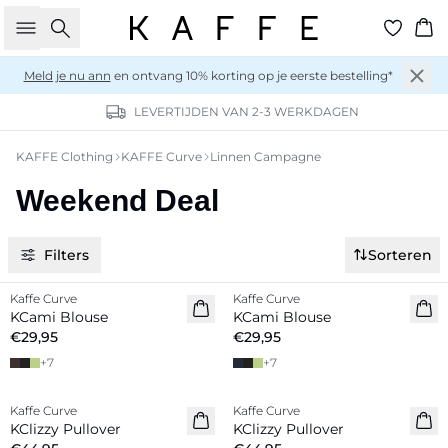
Zoeken
Wi
Meld je nu ann
en ontvang 10% korting op je eerste bestelling*
LEVERTIJDEN VAN 2-3 WERKDAGEN
KAFFE Clothing
KAFFE Curve
Linnen Campagne
Weekend Deal
Filters
Sorteren
Kaffe Curve
Kaffe Curve
Nieuw
Nieuw
KCami Blouse
KCami Blouse
€29,95
€29,95
+
7
+
7
Kaffe Curve
Kaffe Curve
Nieuw
Nieuw
KClizzy Pullover
KClizzy Pullover