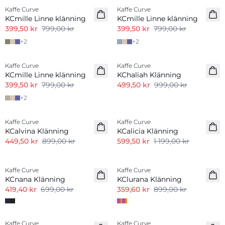
Kaffe Curve
Kaffe Curve
Linnemix
KCmille Linne klänning
KCmille Linne klänning
399,50 kr
799,00 kr
399,50 kr
799,00 kr
+
2
+
2
-50%
-50%
Kaffe Curve
Kaffe Curve
Linnemix
KCmille Linne klänning
KChaliah Klänning
399,50 kr
799,00 kr
499,50 kr
999,00 kr
+
2
-50%
-50%
Kaffe Curve
Kaffe Curve
KCalvina Klänning
KCalicia Klänning
449,50 kr
899,00 kr
599,50 kr
1 199,00 kr
-40%
-60%
Kaffe Curve
Kaffe Curve
KCnana Klänning
KClurana Klänning
419,40 kr
699,00 kr
359,60 kr
899,00 kr
-50%
-50%
Kaffe Curve
Kaffe Curve