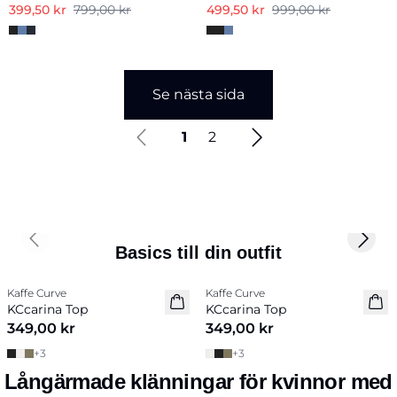
399,50 kr
799,00 kr
499,50 kr
999,00 kr
Se nästa sida
1
2
Previous slide
Next 
Basics till din outfit
Kaffe Curve
Kaffe Curve
Nyhet
Nyhet
KCcarina Top
KCcarina Top
349,00 kr
349,00 kr
+
3
+
3
Långärmade klänningar för kvinnor med