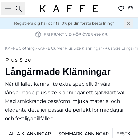
Sök
Ko
Registrera dig här
och få 10% på din första beställning*
FRI FRAKT VID KÖP ÖVER 499 KR.
KAFFE Clothing
KAFFE Curve
Plus Size Klänningar
Plus Size Långär
Plus Size
Långärmade Klänningar
När tillfället känns lite extra speciellt är våra
långärmade plus size klänningar ett självklart val.
Med smickrande passform, mjuka material och
eleganta detaljer passar de perfekt för middagar
och festliga tillfällen.
ALLA KLÄNNINGAR
SOMMARKLÄNNINGAR
FESTKLÄ