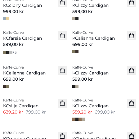
Nyhet
Nyhet
KCciony Cardigan
KClizzy Cardigan
999,00 kr
599,00 kr
Kaffe Curve
Kaffe Curve
Nyhet
Nyhet
KCfarsia Cardigan
KCalianna Cardigan
599,00 kr
699,00 kr
+
5
Kaffe Curve
Kaffe Curve
Nyhet
Nyhet
KCalianna Cardigan
KClizzy Cardigan
699,00 kr
599,00 kr
-20%
-20%
Kaffe Curve
Kaffe Curve
KCsilje Cardigan
KClizzy Cardigan
639,20 kr
799,00 kr
559,20 kr
699,00 kr
-20%
-20%
Kaffe Curve
Kaffe Curve
KCmorina Cardigan
KCbrianne Cardigan