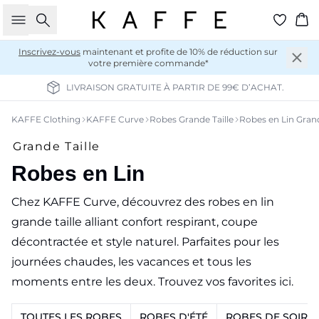
Rechercher
Pan
Inscrivez-vous
maintenant et profite de 10% de réduction sur
votre première commande*
E 99€ D’ACHAT.
INTERNATIONAL DELIVERY 4-7 
KAFFE Clothing
KAFFE Curve
Robes Grande Taille
Robes en Lin Grand
Grande Taille
Robes en Lin
Chez KAFFE Curve, découvrez des robes en lin
grande taille alliant confort respirant, coupe
décontractée et style naturel. Parfaites pour les
journées chaudes, les vacances et tous les
moments entre les deux. Trouvez vos favorites ici.
TOUTES LES ROBES
ROBES D'ÉTÉ
ROBES DE SOIRÉ