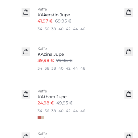
Kaffe
KAkerstin Jupe
41,97 €
69,95 €
34
36
38
40
42
44
46
-50%
Kaffe
KAzina Jupe
39,98 €
79,95 €
34
36
38
40
42
44
46
-50%
Kaffe
KAthora Jupe
24,98 €
49,95 €
34
36
38
40
42
44
46
-50%
Kaffe