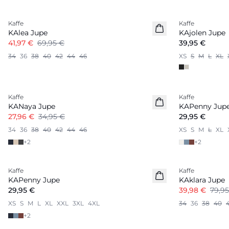
-40%
Kaffe
Kaffe
KAlea Jupe
KAjolen Jupe
41,97 €
69,95 €
39,95 €
34
36
38
40
42
44
46
XS
S
M
L
XL
-20%
Kaffe
Kaffe
KANaya Jupe
KAPenny Jup
27,96 €
34,95 €
29,95 €
34
36
38
40
42
44
46
XS
S
M
L
XL
+
2
+
2
-50%
Kaffe
Kaffe
KAPenny Jupe
KAklara Jupe
29,95 €
39,98 €
79,9
XS
S
M
L
XL
XXL
3XL
4XL
34
36
38
40
+
2
-30%
-30%