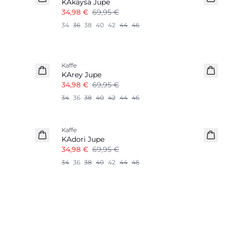
KAkaysa Jupe
34,98 €
69,95 €
34
36
38
40
42
44
46
-50%
Kaffe
KArey Jupe
34,98 €
69,95 €
34
36
38
40
42
44
46
-50%
Kaffe
KAdori Jupe
34,98 €
69,95 €
34
36
38
40
42
44
46