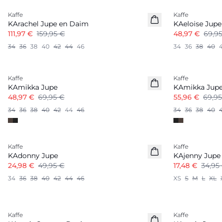
Kaffe
Kaffe
KArachel Jupe en Daim
KAeloise Jupe
111,97 €
159,95 €
48,97 €
69,9
34
36
38
40
42
44
46
34
36
38
40
-30%
-20%
Kaffe
Kaffe
KAmikka Jupe
KAmikka Jup
48,97 €
69,95 €
55,96 €
69,95
34
36
38
40
42
44
46
34
36
38
40
-50%
-50%
Kaffe
Kaffe
KAdonny Jupe
KAjenny Jupe
24,98 €
49,95 €
17,48 €
34,95
34
36
38
40
42
44
46
XS
S
M
L
XL
-50%
-50%
Kaffe
Kaffe