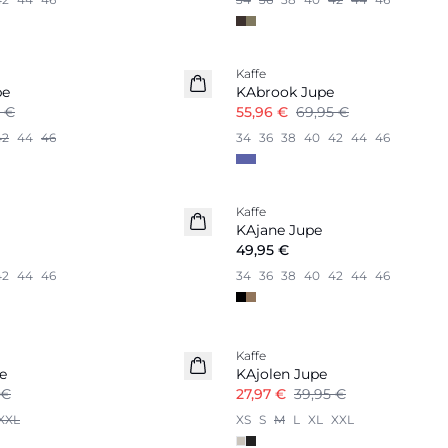
-20%
Kaffe
pe
KAbrook Jupe
5 €
55,96 €
69,95 €
42
44
46
34
36
38
40
42
44
46
Kaffe
Nouveautés
KAjane Jupe
49,95 €
42
44
46
34
36
38
40
42
44
46
-30%
Kaffe
e
KAjolen Jupe
 €
27,97 €
39,95 €
XXL
XS
S
M
L
XL
XXL