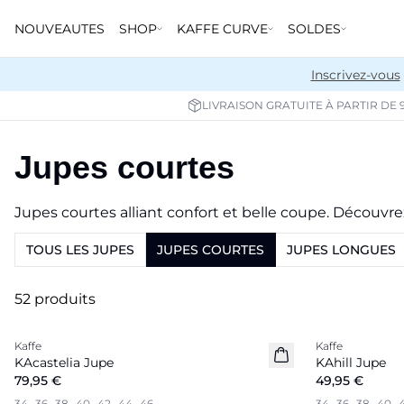
NOUVEAUTES
SHOP
KAFFE CURVE
SOLDES
Inscrivez-vous
LIVRAISON GRATUITE À PARTIR DE 
Jupes courtes
Jupes courtes alliant confort et belle coupe. Découvr
TOUS LES JUPES
JUPES COURTES
JUPES LONGUES
52 produits
Kaffe
Kaffe
Nouveautés
Nouveautés
KAcastelia Jupe
KAhill Jupe
79,95 €
49,95 €
34
36
38
40
42
44
46
34
36
38
40