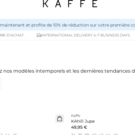
maintenant et profite de 10% de réduction sur votre première
99€ D’ACHAT.
INTERNATIONAL DELIVERY 4-7 BUSINESS DAYS
ez nos modèles intemporels et les dernières tendances de
Kaffe
Nouveautés
KAhill Jupe
49,95 €
42
44
46
34
36
38
40
42
44
46