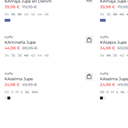
KAmaja Jupe en Denim
KAmaja Jupe
39,98 €
79,95 €
39,98 €
79,9
34
36
38
40
42
44
46
34
36
38
40
-50%
-50%
Kaffe
Kaffe
KAminella Jupe
KAsepia Jupe
44,98 €
89,95 €
34,98 €
69,9
34
36
38
40
42
44
46
34
36
38
40
-50%
-50%
Kaffe
Kaffe
KAselma Jupe
KAselma Jup
24,98 €
49,95 €
24,98 €
49,9
XS
S
M
L
XL
XXL
XS
S
M
L
XL