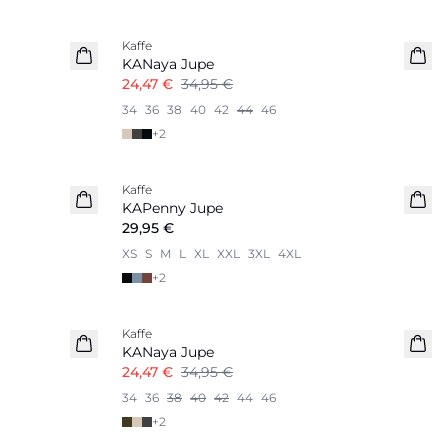
-30%
Kaffe
KANaya Jupe
24,47 €
34,95 €
34
36
38
40
42
44
46
+
2
Kaffe
KAPenny Jupe
29,95 €
XS
S
M
L
XL
XXL
3XL
4XL
+
2
-30%
Kaffe
KANaya Jupe
24,47 €
34,95 €
34
36
38
40
42
44
46
+
2
-40%