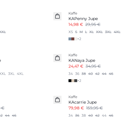
-50%
Kaffe
KAPenny Jupe
14,98 €
29,95 €
XXL
XS
S
M
L
XL
XXL
3XL
4XL
+
2
-30%
Kaffe
e
KANaya Jupe
24,47 €
34,95 €
XXL
3XL
4XL
34
36
38
40
42
44
46
+
2
-50%
Kaffe
KAcarrie Jupe
5 €
79,98 €
159,95 €
42
44
46
34
36
38
40
42
44
46
-30%