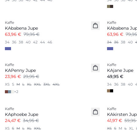
-20%
-20%
Kaffe
Kaffe
KAbabena Jupe
KAbabena Ju
63,96 €
79,95 €
63,96 €
79,9
34
36
38
40
42
44
46
34
36
38
40
-20%
Kaffe
Kaffe
Nouveautés
KAPenny Jupe
KAjane Jupe
23,96 €
29,95 €
49,95 €
XS
S
M
L
XL
XXL
3XL
4XL
34
36
38
40
+
2
-30%
-30%
Kaffe
Kaffe
KAphoebe Jupe
KAkirsten Jup
24,47 €
34,95 €
41,97 €
59,95
XS
S
M
L
XL
XXL
XS
S
M
L
XL