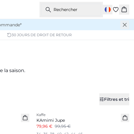
Rechercher
Pani
 commande*
30 JOURS DE DROIT DE RETOUR
 la saison.
Filtres et tri
-20%
Kaffe
KAmimi Jupe
79,96 €
99,95 €
34
36
38
40
42
44
46