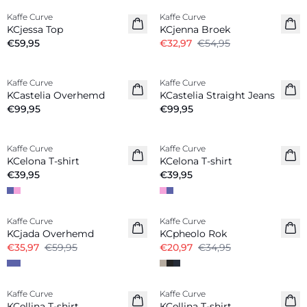
Kaffe Curve
Kaffe Curve
Nieuw
KCjessa Top
KCjenna Broek
€59,95
€32,97
€54,95
Kaffe Curve
Kaffe Curve
Nieuw
Nieuw
KCastelia Overhemd
KCastelia Straight Jeans
€99,95
€99,95
Kaffe Curve
Kaffe Curve
Nieuw
Nieuw
KCelona T-shirt
KCelona T-shirt
€39,95
€39,95
-40%
-40%
Kaffe Curve
Kaffe Curve
KCjada Overhemd
KCpheolo Rok
€35,97
€59,95
€20,97
€34,95
Kaffe Curve
Kaffe Curve
Nieuw
Nieuw
KCellina T-shirt
KCellina T-shirt