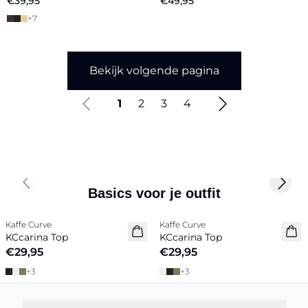
€39,95
€49,95
+
7
Bekijk volgende pagina
1
2
3
4
Previous slide
Next 
Basics voor je outfit
Kaffe Curve
Kaffe Curve
Nieuw
Nieuw
KCcarina Top
KCcarina Top
€29,95
€29,95
+
3
+
3