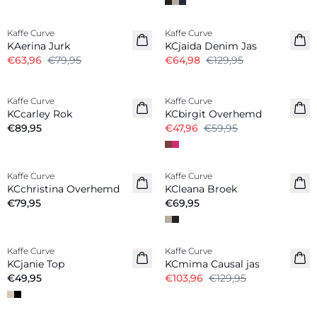
-20%
-50%
Kaffe Curve
Kaffe Curve
KAerina Jurk
KCjaida Denim Jas
€63,96
€79,95
€64,98
€129,95
-20%
Kaffe Curve
Kaffe Curve
Nieuw
KCcarley Rok
KCbirgit Overhemd
€89,95
€47,96
€59,95
Kaffe Curve
Kaffe Curve
Nieuw
KCchristina Overhemd
KCleana Broek
€79,95
€69,95
-20%
Kaffe Curve
Kaffe Curve
Nieuw
KCjanie Top
KCmima Causal jas
€49,95
€103,96
€129,95