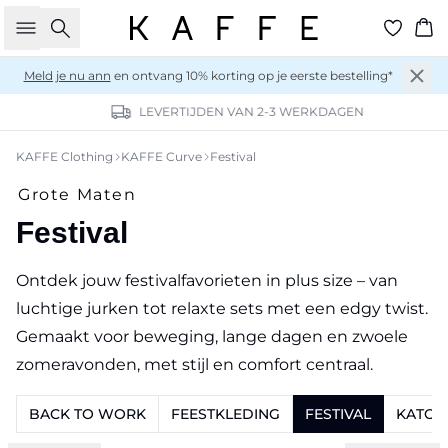
Zoeken
Wi
Meld je nu ann
en ontvang 10% korting op je eerste bestelling*
LEVERTIJDEN VAN 2-3 WERKDAGEN
KAFFE Clothing
KAFFE Curve
Festival
Grote Maten
Festival
Ontdek jouw festivalfavorieten in plus size – van
luchtige jurken tot relaxte sets met een edgy twist.
Gemaakt voor beweging, lange dagen en zwoele
zomeravonden, met stijl en comfort centraal.
BACK TO WORK
FEESTKLEDING
FESTIVAL
KATOE