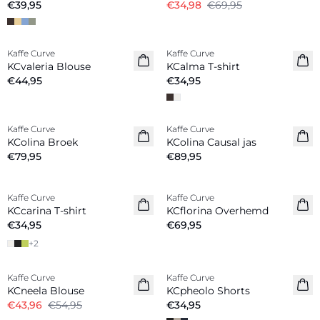
€39,95
€34,98
€69,95
Kaffe Curve
Kaffe Curve
Nieuw
Nieuw
KCvaleria Blouse
KCalma T-shirt
€44,95
€34,95
Kaffe Curve
Kaffe Curve
Nieuw
Nieuw
KColina Broek
KColina Causal jas
€79,95
€89,95
Kaffe Curve
Kaffe Curve
Nieuw
Nieuw
KCcarina T-shirt
KCflorina Overhemd
€34,95
€69,95
+
2
-20%
Kaffe Curve
Kaffe Curve
Nieuw
KCneela Blouse
KCpheolo Shorts
€43,96
€54,95
€34,95