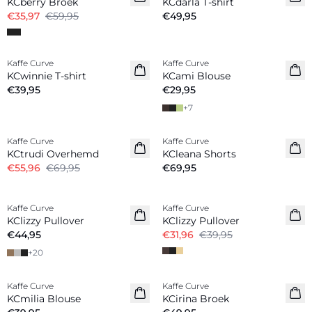
KCberry Broek
KCdarla T-shirt
€35,97
€59,95
€49,95
Kaffe Curve
Kaffe Curve
Nieuw
Nieuw
KCwinnie T-shirt
KCami Blouse
€39,95
€29,95
+
7
-20%
Kaffe Curve
Kaffe Curve
KCtrudi Overhemd
KCleana Shorts
€55,96
€69,95
€69,95
-20%
Kaffe Curve
Kaffe Curve
Nieuw
KClizzy Pullover
KClizzy Pullover
€44,95
€31,96
€39,95
+
20
Kaffe Curve
Kaffe Curve
Nieuw
Nieuw
KCmilia Blouse
KCirina Broek