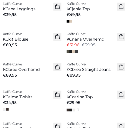
Kaffe Curve
Kaffe Curve
Nieuw
Nieuw
KCana Leggings
KCjanie Top
€39,95
€49,95
-20%
Kaffe Curve
Kaffe Curve
Nieuw
KCkit Blouse
KCnana Overhemd
€69,95
€31,96
€39,95
Kaffe Curve
Kaffe Curve
Nieuw
Nieuw
KCbree Overhemd
KCbree Straight Jeans
€89,95
€89,95
Kaffe Curve
Kaffe Curve
Nieuw
Nieuw
KCalma T-shirt
KCcarina Top
€34,95
€29,95
+
3
-40%
Kaffe Curve
Kaffe Curve
Nieuw