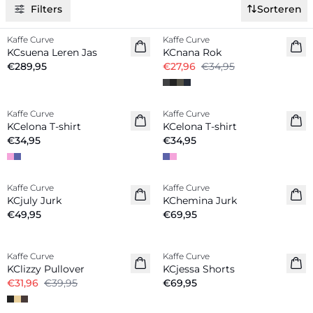
Filters
Sorteren
-20%
Kaffe Curve
Kaffe Curve
Nieuw
KCsuena Leren Jas
KCnana Rok
€289,95
€27,96
€34,95
Kaffe Curve
Kaffe Curve
Nieuw
Nieuw
KCelona T-shirt
KCelona T-shirt
€34,95
€34,95
Kaffe Curve
Kaffe Curve
Nieuw
Nieuw
KCjuly Jurk
KChemina Jurk
€49,95
€69,95
-20%
Kaffe Curve
Kaffe Curve
Nieuw
KClizzy Pullover
KCjessa Shorts
€31,96
€39,95
€69,95
-40%