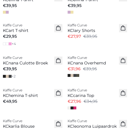
€39,95
€39,95
-30%
Kaffe Curve
Kaffe Curve
KCart T-shirt
KClary Shorts
€29,95
€27,97
€39,95
+
4
-20%
Kaffe Curve
Kaffe Curve
KCnana Culotte Broek
KCnana Overhemd
€39,95
€31,96
€39,95
+
2
-20%
Kaffe Curve
Kaffe Curve
Nieuw
KChemina T-shirt
KCcarina Top
€49,95
€27,96
€34,95
-50%
Kaffe Curve
Kaffe Curve
Nieuw
KCkarlia Blouse
KCleonoma Luipaardrok