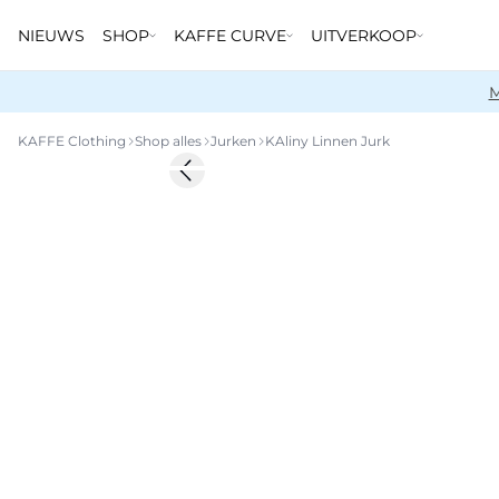
NIEUWS
SHOP
KAFFE CURVE
UITVERKOOP
M
KAFFE Clothing
Shop alles
Jurken
KAliny Linnen Jurk
-50%
Previous slide
Linnenmix