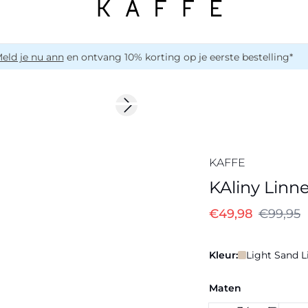
eld je nu ann
en ontvang 10% korting op je eerste bestelling*
-50%
Next slide
Linnenmix
KAFFE
KAliny Linn
€49,98
€99,95
Kleur:
Light Sand L
Maten