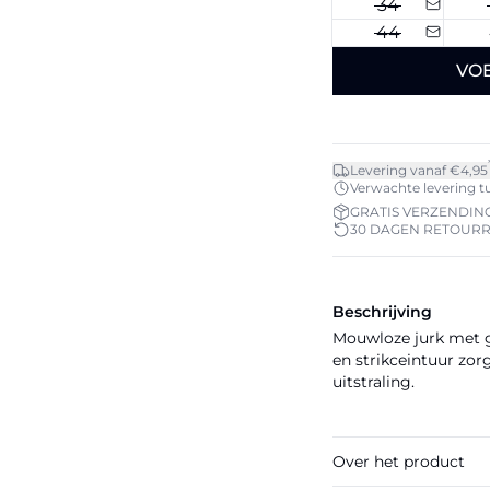
34
44
VO
Levering vanaf €4,95
Verwachte levering tus
GRATIS VERZENDING
30 DAGEN RETOUR
Beschrijving
Mouwloze jurk met g
en strikceintuur zor
uitstraling.
Over het product