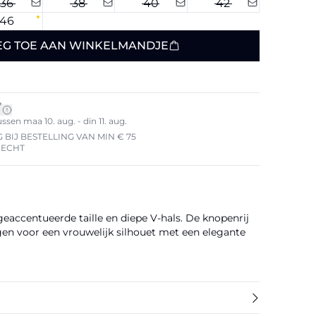
36
38
40
42
46
EG TOE AAN WINKELMANDJE
*
sen maa 10. aug. - din 11. aug.
 BIJ BESTELLING VAN MIN € 75
RECHT
eaccentueerde taille en diepe V-hals. De knopenrij
gen voor een vrouwelijk silhouet met een elegante