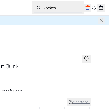
Zoeken
Wink
-50%
Linnenmix
en Jurk
inen / Nature
Maattabel