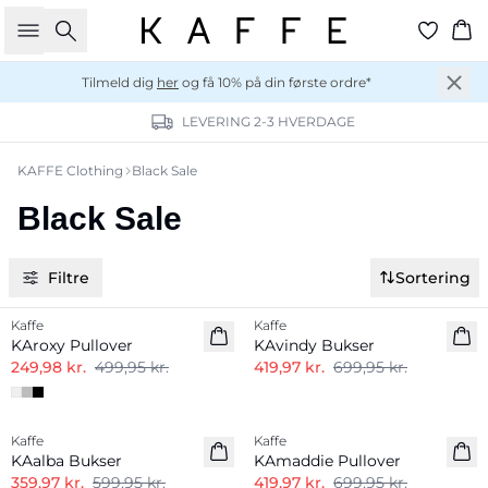
Søg
Ku
Tilmeld dig
her
og få 10% på din første ordre*
LEVERING 2-3 HVERDAGE
KAFFE Clothing
Black Sale
Black Sale
Filtre
Sortering
-50%
-40%
Kaffe
Kaffe
KAroxy Pullover
KAvindy Bukser
249,98 kr.
499,95 kr.
419,97 kr.
699,95 kr.
-40%
-40%
Kaffe
Kaffe
KAalba Bukser
KAmaddie Pullover
359,97 kr.
599,95 kr.
419,97 kr.
699,95 kr.