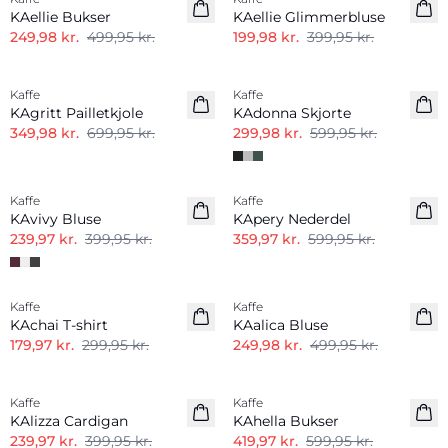
KAellie Bukser
KAellie Glimmerbluse
249,98 kr.
499,95 kr.
199,98 kr.
399,95 kr.
-50%
-50%
Kaffe
Kaffe
KAgritt Pailletkjole
KAdonna Skjorte
349,98 kr.
699,95 kr.
299,98 kr.
599,95 kr.
-40%
-40%
Kaffe
Kaffe
KAvivy Bluse
KApery Nederdel
239,97 kr.
399,95 kr.
359,97 kr.
599,95 kr.
-40%
-50%
Kaffe
Kaffe
KAchai T-shirt
KAalica Bluse
179,97 kr.
299,95 kr.
249,98 kr.
499,95 kr.
-40%
-30%
Kaffe
Kaffe
KAlizza Cardigan
KAhella Bukser
239,97 kr.
399,95 kr.
419,97 kr.
599,95 kr.