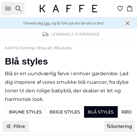
Søg
Ku
Tilmeld dig
her
og få 10% på din første ordre*
LEVERING 2-3 HVERDAGE
KAFFE Clothing
Shop alt
Blå styles
Blå styles
Blå er en uundværlig farve i enhver garderobe. Lad
dig inspirere af vores smukke blå nuancer, fra dybe
toner til den rolige babyblå, der skaber et let og
harmonisk look.
BRUNE STYLES
BEIGE STYLES
BLÅ STYLES
RØDE 
Filtre
Sortering