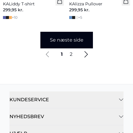
KALiddy T-shirt
KAlizza Pullover
299,95 kr.
299,95 kr.
+
10
+
5
Se næste side
1
2
KUNDESERVICE
NYHEDSBREV