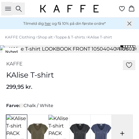
Søg
Ku
Tilmeld dig
her
og få 10% på din første ordre*
KAFFE Clothing
Shop alt
Toppe & T-shirts
KAlise T-shirt
176 cm • M
Nyhed
KAFFE
KAlise T-shirt
299,95 kr.
Farve:
Chalk / White