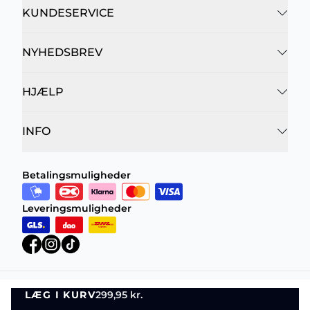
KUNDESERVICE
NYHEDSBREV
HJÆLP
INFO
Betalingsmuligheder
Leveringsmuligheder
LÆG I KURV
299,95 kr.
Privatlivspolitik
Vilkår og betingelser
LÆG I KURV