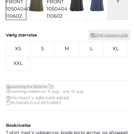
7
Vælg størrelse
Størrelsesguide
XS
S
M
L
XL
XXL
*
Levering fra 39,00 kr.
Levering mellem tir. 11. aug. - ons. 12. aug.
FRI FRAGT V. KØB OVER 499 KR.
30 DAGES FULD RETURRET
Beskrivelse
T-shirt med V-udskæring, brede korte ærmer og afslappet