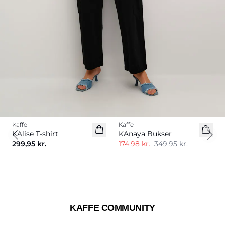
-50%
Kaffe
Kaffe
Nyhed
KAlise T-shirt
KAnaya Bukser
Previous slide
Next
299,95 kr.
174,98 kr.
349,95 kr.
KAFFE COMMUNITY