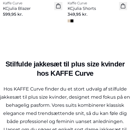
Kaffe Curve
Kaffe Curve
Nyhed
Nyhed
KCjulia Blazer
KCjulia Shorts
599,95 kr.
349,95 kr.
Stilfulde jakkesæt til plus size kvinder
hos KAFFE Curve
Hos KAFFE Curve finder du et stort udvalg af stilfulde
jakkesæt til plus size kvinder, designet med fokus på en
behagelig pasform. Vores suits kombinerer klassisk
elegance med trendsættende snit, så du kan føle dig
både professionel og feminin uanset anledningen.
Uanset om du søger et enkelt sort dame jakkesæt til