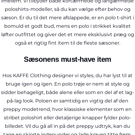
imellem. Vi tilbyder både kortærmede og langærmede
poloshirts-modeller, så du kan vælge efter behov og
sæson. Er du til det mere afslappede, er en polo t-shirt i
bomuld et godt bud, mens en polo i strikket kvalitet
løfter outfittet og giver det et mere eksklusivt præg og
også et rigtig fint item til de fleste sæsoner.
Sæsonens must-have item
Hos KAFFE Clothing designer vi styles, du har lyst til at
bruge igen og igen. En polo trøje er nem at style og
sidder behageligt, både alene eller som en del af et lag-
på-lag look. Poloen er samtidig en vigtig del af den
preppy modetrend, hvor klassiske elementer som en
stribet poloshirt eller detaljerige knapper fylder polo-
billedet. Vil du gå all in på det preppy udtryk, kan du
tage en
skjorte
indenunder og lade kraven titte frem.