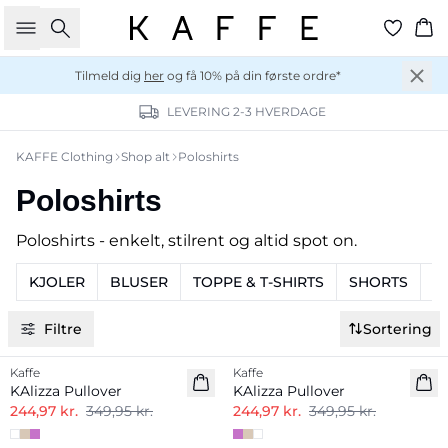
Søg
Ku
Tilmeld dig
her
og få 10% på din første ordre*
LEVERING 2-3 HVERDAGE
KAFFE Clothing
Shop alt
Poloshirts
Poloshirts
Poloshirts - enkelt, stilrent og altid spot on.
KJOLER
BLUSER
TOPPE & T-SHIRTS
SHORTS
B
Filtre
Sortering
-30%
-30%
Kaffe
Kaffe
KAlizza Pullover
KAlizza Pullover
244,97 kr.
349,95 kr.
244,97 kr.
349,95 kr.
-30%
-30%