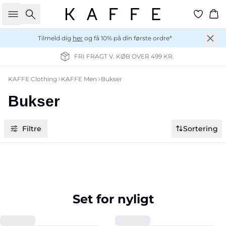
Søg
Ku
Tilmeld dig
her
og få 10% på din første ordre*
FRI FRAGT V. KØB OVER 499 KR.
KAFFE Clothing
KAFFE Men
Bukser
Bukser
Filtre
Sortering
Set for nyligt