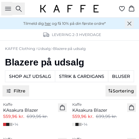
Søg
Ku
Tilmeld dig
her
og få 10% på din første ordre*
LEVERING 2-3 HVERDAGE
KAFFE Clothing
Udsalg
Blazere på udsalg
Blazere på udsalg
SHOP ALT UDSALG
STRIK & CARDIGANS
BLUSER
Filtre
Sortering
-20%
-20%
Kaffe
Kaffe
KAsakura Blazer
KAsakura Blazer
559,96 kr.
699,95 kr.
559,96 kr.
699,95 kr.
+
14
+
14
-50%
-50%