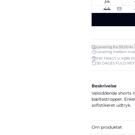
34
44
Levering fra 39,00 kr.
Levering mellem man. 1
FRI FRAGT V. KØB O
30 DAGES FULD RE
Beskrivelse
Velsiddende shorts 
bæltestropper. Enkel 
sofistikeret udtryk.
Om produktet