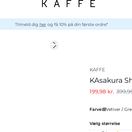
Tilmeld dig
her
og få 10% på din første ordre*
-50%
Next slide
KAFFE
KAsakura Sh
199,98 kr.
399,95
Farve:
Vetiver / Gr
Vælg størrelse