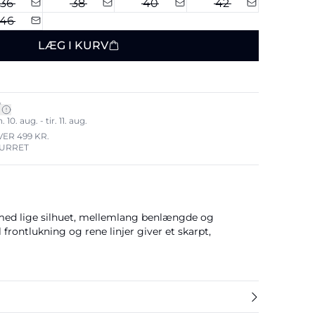
36
38
40
42
46
LÆG I KURV
*
0. aug. - tir. 11. aug.
VER 499 KR.
TURRET
med lige silhuet, mellemlang benlængde og
frontlukning og rene linjer giver et skarpt,