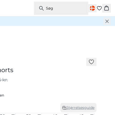
Søg
Kurv
-50%
orts
 kr.
een
Størrelsesguide