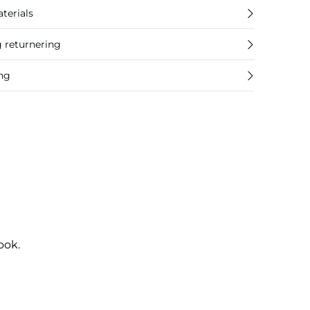
terials
g returnering
ing
ook.