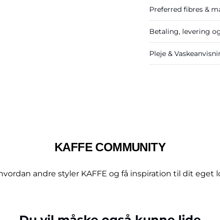
Preferred fibres & ma
Betaling, levering o
Pleje & Vaskeanvisn
KAFFE COMMUNITY
hvordan andre styler KAFFE og få inspiration til dit eget l
Du vil måske også kunne lide