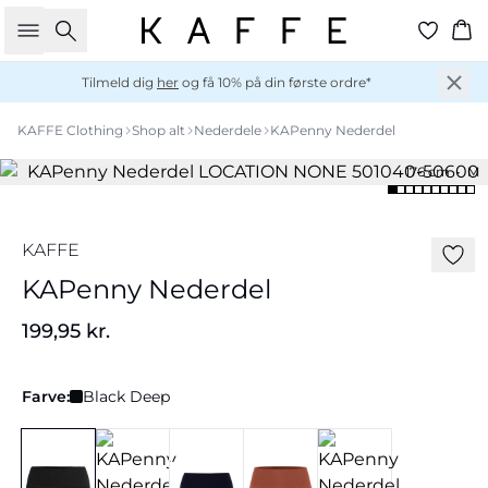
Søg
Ku
Tilmeld dig
her
og få 10% på din første ordre*
KAFFE Clothing
Shop alt
Nederdele
KAPenny Nederdel
176 cm • M
KAFFE
KAPenny Nederdel
199,95 kr.
Farve:
Black Deep