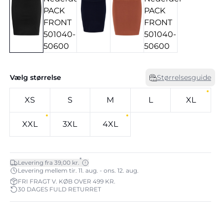
Vælg størrelse
Størrelsesguide
XS
S
M
L
XL
XXL
3XL
4XL
*
Levering fra 39,00 kr.
Levering mellem tir. 11. aug. - ons. 12. aug.
FRI FRAGT V. KØB OVER 499 KR.
30 DAGES FULD RETURRET