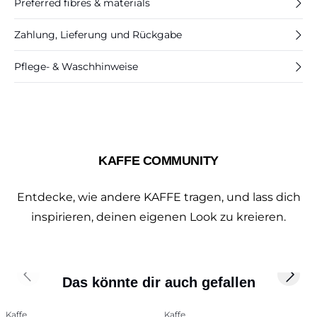
Preferred fibres & materials
Zahlung, Lieferung und Rückgabe
Pflege- & Waschhinweise
KAFFE COMMUNITY
Entdecke, wie andere KAFFE tragen, und lass dich
inspirieren, deinen eigenen Look zu kreieren.
Previous slide
Next 
Das könnte dir auch gefallen
Kaffe
Kaffe