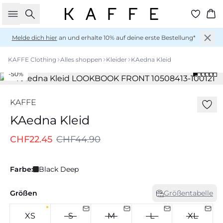
Suche
Wa
Melde dich hier
an und erhalte 10% auf deine erste Bestellung*
KAFFE Clothing
Alles shoppen
Kleider
KAedna Kleid
-50%
KAFFE
KAedna Kleid
CHF22.45
CHF44.90
Farbe:
Black Deep
Größen
Größentabelle
XS
S
M
L
XL