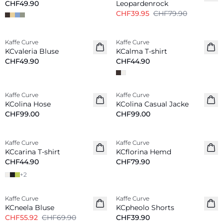
CHF49.90
Leopardenrock
CHF39.95
CHF79.90
Kaffe Curve
Kaffe Curve
Neu
Neu
KCvaleria Bluse
KCalma T-shirt
CHF49.90
CHF44.90
Kaffe Curve
Kaffe Curve
Neu
Neu
KColina Hose
KColina Casual Jacke
CHF99.00
CHF99.00
Kaffe Curve
Kaffe Curve
Neu
Neu
KCcarina T-shirt
KCflorina Hemd
CHF44.90
CHF79.90
+
2
-20%
Kaffe Curve
Kaffe Curve
Neu
KCneela Bluse
KCpheolo Shorts
CHF55.92
CHF69.90
CHF39.90