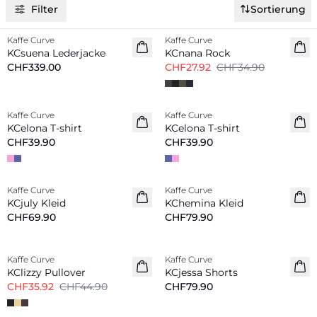
Filter
Sortierung
-20%
Kaffe Curve
Kaffe Curve
Neu
KCsuena Lederjacke
KCnana Rock
CHF339.00
CHF27.92
CHF34.90
Kaffe Curve
Kaffe Curve
Neu
Neu
KCelona T-shirt
KCelona T-shirt
CHF39.90
CHF39.90
Kaffe Curve
Kaffe Curve
Neu
Neu
KCjuly Kleid
KChemina Kleid
CHF69.90
CHF79.90
-20%
Kaffe Curve
Kaffe Curve
Neu
KClizzy Pullover
KCjessa Shorts
CHF35.92
CHF44.90
CHF79.90
-40%