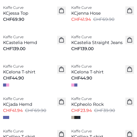
Kaffe Curve
Kaffe Curve
Neu
KCjessa Top
KCjenna Hose
CHF69.90
CHF41.94
CHF69.90
Kaffe Curve
Kaffe Curve
Neu
Neu
KCastelia Hemd
KCastelia Straight Jeans
CHF139.00
CHF139.00
Kaffe Curve
Kaffe Curve
Neu
Neu
KCelona T-shirt
KCelona T-shirt
CHF44.90
CHF44.90
-40%
-40%
Kaffe Curve
Kaffe Curve
KCjada Hemd
KCpheolo Rock
CHF41.94
CHF69.90
CHF23.94
CHF39.90
Kaffe Curve
Kaffe Curve
Neu
Neu
KCellina T-shirt
KCellina T-shirt