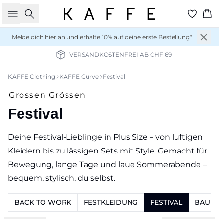
Suche
Wa
Melde dich hier
an und erhalte 10% auf deine erste Bestellung*
VERSANDKOSTENFREI AB CHF 69
KAFFE Clothing
KAFFE Curve
Festival
Grossen Grössen
Festival
Deine Festival-Lieblinge in Plus Size – von luftigen
Kleidern bis zu lässigen Sets mit Style. Gemacht für
Bewegung, lange Tage und laue Sommerabende –
bequem, stylisch, du selbst.
BACK TO WORK
FESTKLEIDUNG
FESTIVAL
BAUMW