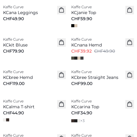
Kaffe Curve
Kaffe Curve
Neu
Neu
KCana Leggings
KCjanie Top
CHF49.90
CHF59.90
-20%
Kaffe Curve
Kaffe Curve
Neu
KCkit Bluse
KCnana Hemd
CHF79.90
CHF39.92
CHF49.90
Kaffe Curve
Kaffe Curve
Neu
Neu
KCbree Hemd
KCbree Straight Jeans
CHF119.00
CHF99.00
Kaffe Curve
Kaffe Curve
Neu
Neu
KCalma T-shirt
KCcarina Top
CHF44.90
CHF34.90
+
3
-40%
Kaffe Curve
Kaffe Curve
Neu