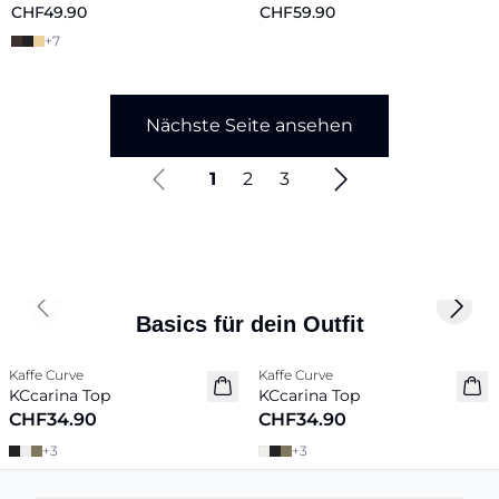
CHF49.90
CHF59.90
+
7
Nächste Seite ansehen
1
2
3
Previous slide
Next 
Basics für dein Outfit
Kaffe Curve
Kaffe Curve
Neu
Neu
KCcarina Top
KCcarina Top
CHF34.90
CHF34.90
+
3
+
3