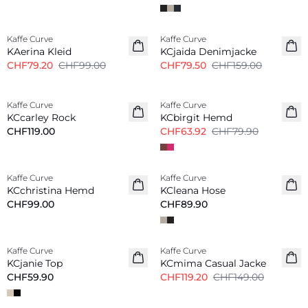
-20%
-50%
Kaffe Curve
Kaffe Curve
KAerina Kleid
KCjaida Denimjacke
CHF79.20
CHF99.00
CHF79.50
CHF159.00
-20%
Kaffe Curve
Kaffe Curve
Neu
KCcarley Rock
KCbirgit Hemd
CHF119.00
CHF63.92
CHF79.90
Kaffe Curve
Kaffe Curve
Neu
KCchristina Hemd
KCleana Hose
CHF99.00
CHF89.90
-20%
Kaffe Curve
Kaffe Curve
Neu
KCjanie Top
KCmima Casual Jacke
CHF59.90
CHF119.20
CHF149.00