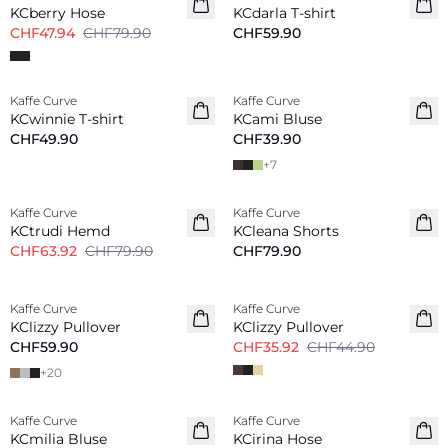
KCberry Hose
KCdarla T-shirt
CHF47.94
CHF79.90
CHF59.90
Kaffe Curve
Kaffe Curve
Neu
Neu
KCwinnie T-shirt
KCami Bluse
CHF49.90
CHF39.90
+
7
-20%
Kaffe Curve
Kaffe Curve
KCtrudi Hemd
KCleana Shorts
CHF63.92
CHF79.90
CHF79.90
-20%
Kaffe Curve
Kaffe Curve
Neu
KClizzy Pullover
KClizzy Pullover
CHF59.90
CHF35.92
CHF44.90
+
20
Kaffe Curve
Kaffe Curve
Neu
Neu
KCmilia Bluse
KCirina Hose