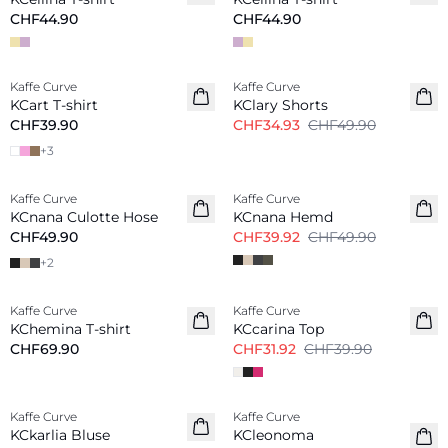
CHF44.90
CHF44.90
-30%
Kaffe Curve
Kaffe Curve
KCart T-shirt
KClary Shorts
CHF39.90
CHF34.93
CHF49.90
+
3
-20%
Kaffe Curve
Kaffe Curve
KCnana Culotte Hose
KCnana Hemd
CHF49.90
CHF39.92
CHF49.90
+
2
-20%
Kaffe Curve
Kaffe Curve
Neu
KChemina T-shirt
KCcarina Top
CHF69.90
CHF31.92
CHF39.90
-50%
Kaffe Curve
Kaffe Curve
Neu
KCkarlia Bluse
KCleonoma